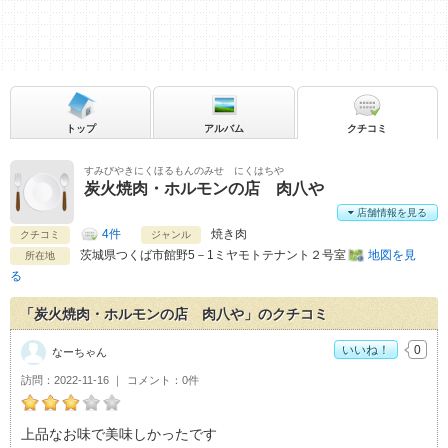
トップ
アルバム
クチコミ
すみびやきにくほるもんのみせ にくはちや
炭火焼肉・ホルモンの店 肉八や
店舗情報を見る
4件
焼き肉
クチコミ
ジャンル
茨城県
つくば市館野5－1ミヤモトテナント２号室
地図を見
所在地
る
「炭火焼肉・ホルモンの店 肉八や」のクチコミ
いいね！
0
なーちゃん
訪問
2022-11-16
コメント
0件
なーちゃんの炭火焼肉・ホルモンの店 肉八やおすすめ度：
3
上品なお味で美味しかったです