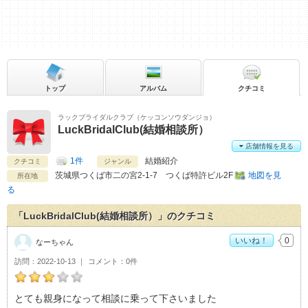
トップ
アルバム
クチコミ
ラックブライダルクラブ（ケッコンソウダンジョ）
LuckBridalClub(結婚相談所）
店舗情報を見る
1件
結婚紹介
クチコミ
ジャンル
茨城県
つくば市二の宮2‐1‐7 つくば特許ビル2F
地図を見
所在地
る
「LuckBridalClub(結婚相談所）」のクチコミ
いいね！
0
なーちゃん
訪問
2022-10-13
コメント
0件
なーちゃんのLuckBridalClub(結婚相談所）おすすめ度：
3
とても親身になって相談に乗って下さいました