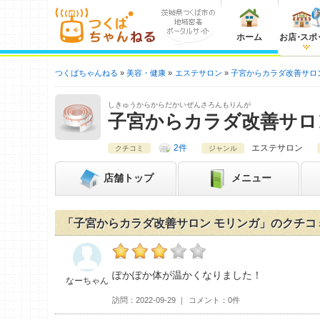
ホーム
お店
・
スポ
つくばちゃんねる
美容・健康
エステサロン
子宮からカラダ改善サロ
しきゅうからからだかいぜんさろんもりんが
子宮からカラダ改善サロ
2件
エステサロン
クチコミ
ジャンル
店舗
トップ
メニュー
「子宮からカラダ改善サロン モリンガ」のクチコ
なーちゃんの子宮からカラダ改善サロン モリ
ぽかぽか体が温かくなりました！
なーちゃん
訪問
2022-09-29
コメント
0件