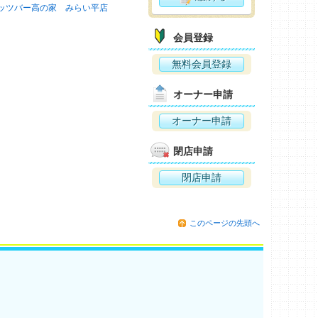
ッツバー高の家 みらい平店
会員登録
無料会員登録
オーナー申請
オーナー申請
閉店申請
閉店申請
このページの先頭へ