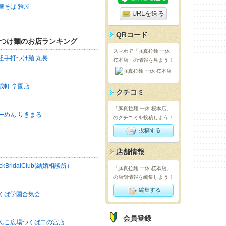
華そば 雅屋
URLを送る
QRコード
つけ麺のお店ランキング
スマホで「豚真拉麺 一休
祖手打つけ麺 丸長
桜本店」の情報を見よう！
成軒 学園店
クチコミ
「豚真拉麺 一休 桜本店」
ーめん りきまる
のクチコミを投稿しよう！
投稿する
店舗情報
ckBridalClub(結婚相談所）
「豚真拉麺 一休 桜本店」
の店舗情報を編集しよう！
編集する
くば学園合気会
会員登録
んこ広場つくば二の宮店