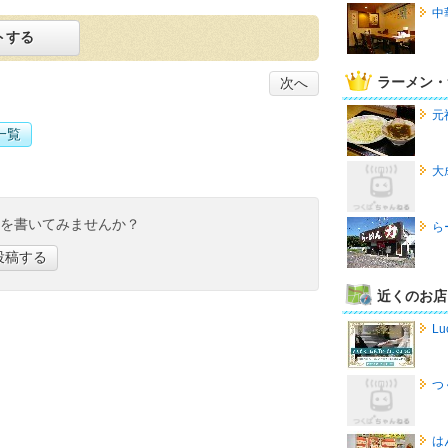
中
トする
ラーメン・
次へ
元
一覧
大
ミを書いてみませんか？
ら
投稿する
近くのお店
Lu
つ
は