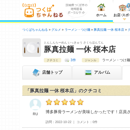
ホーム
お店
・
スポ
つくばちゃんねる
グルメ
ラーメン・つけ麺
豚真拉麺 一休 桜本店
とんしんらーめん いっきゅう さくらほんてん
豚真拉麺 一休 桜本店
3件
ラーメン・つけ麺
クチコミ
ジャンル
店舗
トップ
アルバム
「豚真拉麺 一休 桜本店」のクチコミ
RUの豚真拉麺 一休 桜本店おすすめ度：
5
博多豚骨ラーメンが美味しかったです！店員
RU
訪問
2022-10-22
コメント
0件