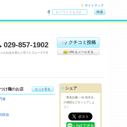
サイトマップ
検索
サ
イ
ト
内
検
クチコミ投稿
029-857-1902
索
URLをメールする
ちゃんねるを見たと言うとスムーズです
シェア
つけ麺のお店
もっと見る
「豚真拉麺 一休 桜本店」
乃壷
の感想などをシェアしよ
う！
武咲弥