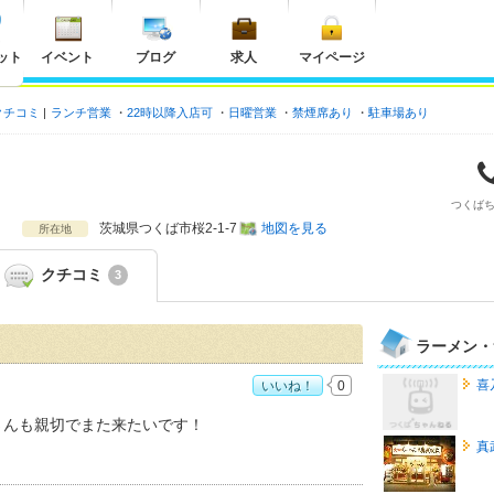
ット
イベント
ブログ
求人
マイページ
クチコミ
ランチ営業
22時以降入店可
日曜営業
禁煙席あり
駐車場あり
つくば
茨城県
つくば市桜2-1-7
地図を見る
所在地
クチコミ
3
ラーメン・
喜
いいね！
0
さんも親切でまた来たいです！
真