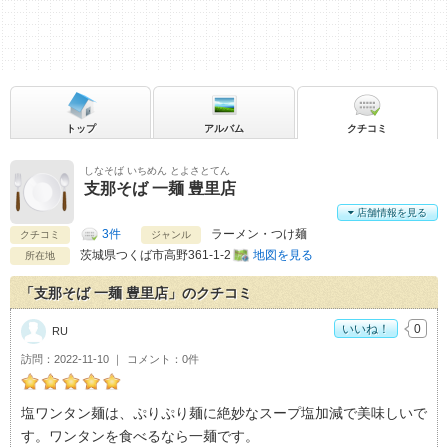
トップ
アルバム
クチコミ
しなそば いちめん とよさとてん
支那そば 一麺 豊里店
店舗情報を見る
3件
ラーメン・つけ麺
クチコミ
ジャンル
茨城県
つくば市高野361-1-2
地図を見る
所在地
「支那そば 一麺 豊里店」のクチコミ
いいね！
0
RU
訪問
2022-11-10
コメント
0件
RUの支那そば 一麺 豊里店おすすめ度：
5
塩ワンタン麺は、ぷりぷり麺に絶妙なスープ塩加減で美味しいで
す。ワンタンを食べるなら一麺です。