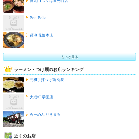
喜元門 つくば東光台店
Ben-Bella
麺魂 花畑本店
もっと見る
ラーメン・つけ麺のお店ランキング
元祖手打つけ麺 丸長
大成軒 学園店
らーめん りきまる
近くのお店