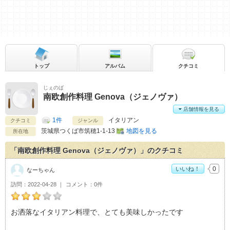
トップ
アルバム
クチコミ
じぇのば
南欧創作料理 Genova（ジェノヴァ）
店舗情報を見る
1件
イタリアン
クチコミ
ジャンル
茨城県
つくば市筑穂1-1-13
地図を見る
所在地
「南欧創作料理 Genova（ジェノヴァ）」のクチコミ
いいね！
0
なーちゃん
訪問
2022-04-28
コメント
0件
なーちゃんの南欧創作料理 Genova（ジェノヴァ）おすすめ
お洒落なイタリアン料理で、とても美味しかったです
度：
3