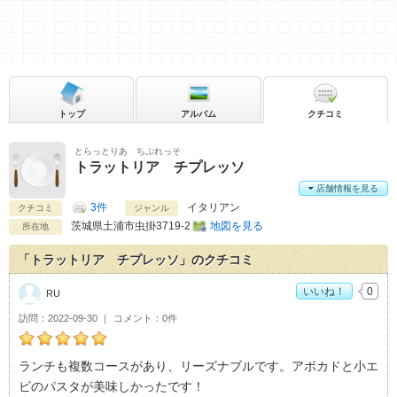
トップ
アルバム
クチコミ
とらっとりあ ちぷれっそ
トラットリア チプレッソ
店舗情報を見る
3件
イタリアン
クチコミ
ジャンル
茨城県
土浦市虫掛3719-2
地図を見る
所在地
「トラットリア チプレッソ」のクチコミ
いいね！
0
RU
訪問
2022-09-30
コメント
0件
RUのトラットリア チプレッソおすすめ度：
5
ランチも複数コースがあり、リーズナブルです。アボカドと小エ
ビのパスタが美味しかったです！