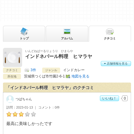
トップ
アルバム
クチコミ
いんどねぱーるりょうり ひまらや
インドネパール料理 ヒマラヤ
店舗情報を見る
3件
インドカレー
クチコミ
ジャンル
茨城県
つくば市竹園2-6-1
地図を見る
所在地
「インドネパール料理 ヒマラヤ」のクチコミ
いいね！
0
つばちゃん
訪問
2023-01-13
コメント
0件
つばちゃんのインドネパール料理 ヒマラヤおすすめ度：
3
最高に美味しかったです