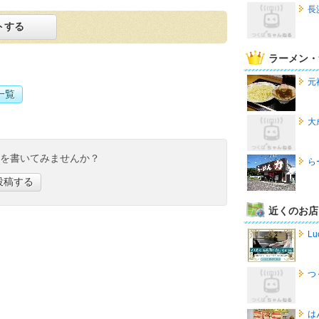
長
トする
ラーメン・
元
一覧
大
ミを書いてみませんか？
ら
投稿する
近くのお店
Lu
つ
は