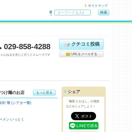
サイトマップ
検索
サ
イ
ト
内
検
クチコミ投稿
029-858-4288
索
URLをメールする
ちゃんねるを見たと言うとスムーズです
シェア
つけ麺のお店
もっと見る
「麺屋 たかはし」の感想
笑軒 響 (シアター響)
などをシェアしよう！
ーメン いっとく