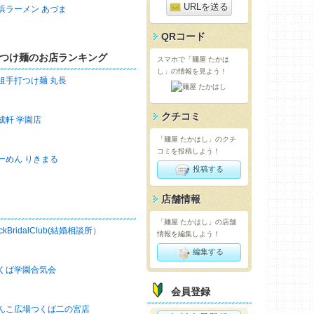
URLを送る
浜ラーメン あづま
QRコード
つけ麺のお店ランキング
スマホで「麺屋 たかは
し」の情報を見よう！
祖手打つけ麺 丸長
クチコミ
成軒 学園店
「麺屋 たかはし」のクチ
コミを投稿しよう！
ーめん りきまる
投稿する
店舗情報
「麺屋 たかはし」の店舗
ckBridalClub(結婚相談所）
情報を編集しよう！
編集する
くば学園合気会
会員登録
んこ広場つくば二の宮店