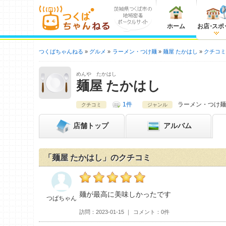
ホーム
お店
・
スポ
つくばちゃんねる
グルメ
ラーメン・つけ麺
麺屋 たかはし
クチコ
めんや たかはし
麺屋 たかはし
1件
ラーメン・つけ麺
クチコミ
ジャンル
店舗
トップ
アルバム
「麺屋 たかはし」のクチコミ
つばちゃんの麺屋 たかはしおすすめ度：
5
麺が最高に美味しかったです
つばちゃん
訪問
2023-01-15
コメント
0件