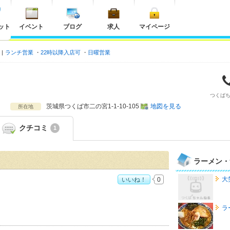
ット
イベント
ブログ
求人
マイページ
ミ
ランチ営業
22時以降入店可
日曜営業
つくば
茨城県
つくば市二の宮1-1-10-105
地図を見る
所在地
クチコミ
1
ラーメン・
大
いいね！
0
ラ