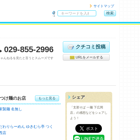
サイトマップ
検索
サ
イ
ト
内
検
クチコミ投稿
029-855-2996
索
URLをメールする
ちゃんねるを見たと言うとスムーズです
シェア
つけ麺のお店
もっと見る
「支那そば 一麺 下広岡
家製麺 名無し
店」の感想などをシェアし
よう！
だわりらーめん ゆきむら亭 つく
西店