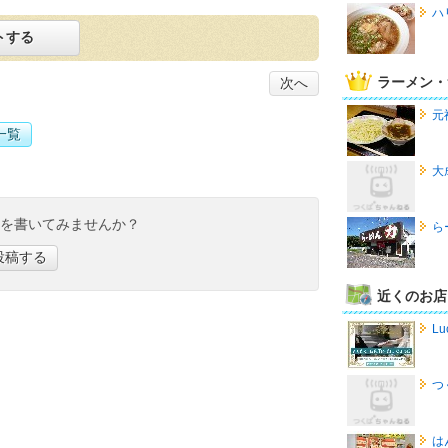
ハ
トする
ラーメン・
次へ
元
一覧
大
ミを書いてみませんか？
ら
投稿する
近くのお店
Lu
つ
は