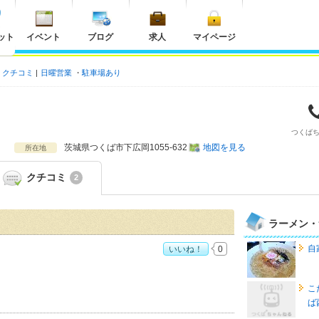
ット
イベント
ブログ
求人
マイページ
クチコミ
日曜営業
駐車場あり
つくば
茨城県
つくば市下広岡1055-632
地図を見る
所在地
クチコミ
2
ラーメン・
自
いいね！
0
度：
5
こ
ば