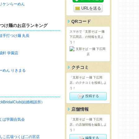
リケンらーめん
URLを送る
QRコード
つけ麺のお店ランキング
スマホで「支那そば 一麺
祖手打つけ麺 丸長
下広岡店」の情報を見よ
う！
成軒 学園店
クチコミ
ーめん りきまる
「支那そば 一麺 下広岡
店」のクチコミを投稿しよ
う！
投稿する
ckBridalClub(結婚相談所）
店舗情報
くば学園合気会
「支那そば 一麺 下広岡
店」の店舗情報を編集しよ
う！
んこ広場つくば二の宮店
編集する