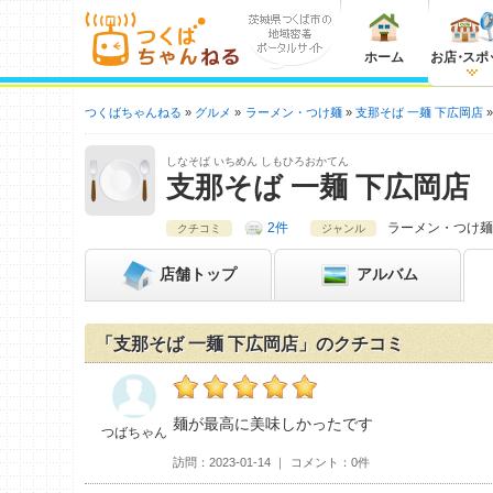
ホーム
お店
・
スポ
つくばちゃんねる
グルメ
ラーメン・つけ麺
支那そば 一麺 下広岡店
しなそば いちめん しもひろおかてん
支那そば 一麺 下広岡店
2件
ラーメン・つけ麺
クチコミ
ジャンル
店舗
トップ
アルバム
「支那そば 一麺 下広岡店」のクチコミ
つばちゃんの支那そば 一麺 下広岡店おすすめ
麺が最高に美味しかったです
つばちゃん
訪問
2023-01-14
コメント
0件