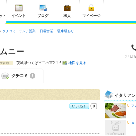
ット
イベント
ブログ
求人
マイページ
クチコミ
ランチ営業
日曜営業
駐車場あり
ムニー
つくば
茨城県
つくば市二の宮2-1-6
地図を見る
所在地
クチコミ
3
イタリアン
ア
いいね！
0
おすすめ度：
3
Ａ