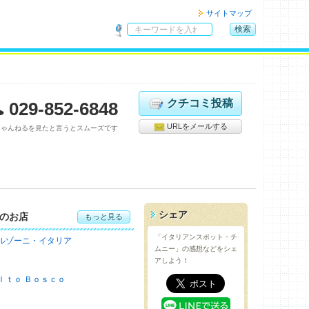
サイトマップ
検索
サ
イ
ト
内
検
クチコミ投稿
029-852-6848
索
URLをメールする
ちゃんねるを見たと言うとスムーズです
シェア
のお店
もっと見る
「イタリアンスポット・チ
ルゾーニ・イタリア
ムニー」の感想などをシェ
アしよう！
ｌｔｏ Ｂｏｓｃｏ