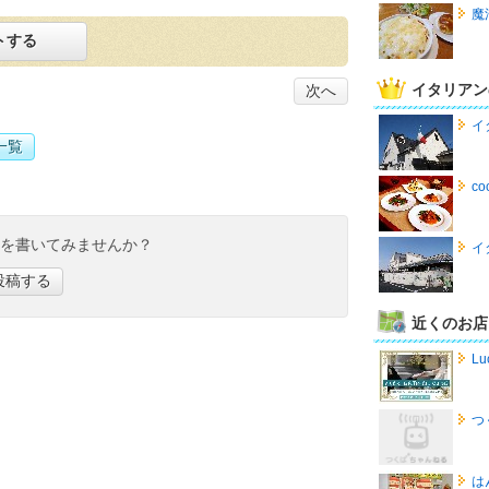
魔
トする
イタリアン
次へ
イ
一覧
c
ミを書いてみませんか？
イ
投稿する
近くのお店
Lu
つ
は