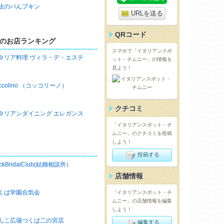
法のパんプキン
URLを送る
QRコード
のお店ランキング
スマホで「イタリアンスポ
タリア料理 ヴィラ・デ・エステ
ット・チムニー」の情報を
見よう！
occolino （コッコリーノ）
クチコミ
タリアンダイニング エレガンス
「イタリアンスポット・チ
ムニー」のクチコミを投稿
しよう！
投稿する
ckBridalClub(結婚相談所）
店舗情報
くば学園合気会
「イタリアンスポット・チ
ムニー」の店舗情報を編集
しよう！
んこ広場つくば二の宮店
編集する