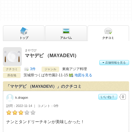
トップ
アルバム
クチコミ
まやでび
マヤデビ （MAYADEVI）
店舗情報を見る
3件
東南アジア料理
クチコミ
ジャンル
茨城県
つくば市竹園2-11-15
地図を見る
所在地
「マヤデビ （MAYADEVI）」のクチコミ
いいね！
0
k.dragon
訪問
2022-11-14
コメント
0件
k.dragonのマヤデビ （MAYADEVI）おすすめ度：
3
ナンとタンドリーチキンが美味しかった！