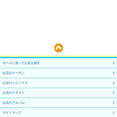
個人情報の開示・訂正・利用停止等の手続
ご本人が、当社が保有するご自身の個人情報の、利用目的の通知、開
示、内容の訂正、追加又は削除、利用の停止、消去及び第三者への提供
の停止を求める場合には、下記に連絡を頂くことで、対応致します。
個人情報お問合せ窓口
株式会社キャンパスライフドットコム 個人情報お問い合せ窓口
Email
info@tsukuie.com
ホームに戻ってお店を探す
ご提供いただく情報の任意性
個人情報のご提供は任意ですが、同意を頂けない場合には、第3項にあ
お店のクーポン
ります利用目的が達成できない事をご了承いただくこととなります。
お店のトピックス
当社Webサイトの運営について
お店のクチコミ
当社サイトでは、ご本人が当社Webサイトを再度訪問されたときなど
に、より便利に閲覧して頂けるよう「クッキー（Cookie）」という技
お店のアルバム
術を使用することがあります。これは、ご本人のコンピュータが当社
Webサイトのどのページに訪れたかを記録しますが、ご本人が当社Web
サイトマップ
サイトにおいてご自身の個人情報を入力されない限りご本人ご自身を特