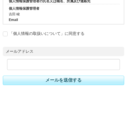
個人情報保護管理者の氏名又は職名、所属及び連絡先
個人情報保護管理者
吉田 峻
Email
info@tsukuie.com
「個人情報の取扱いについて」に同意する
お問い合わせフォームで取得した個人情報の利用目的
当社が「お問い合わせ」フォームで取得した個人情報は、以下の利用目
的の範囲内で利用し、目的外の利用はいたしません。
メールアドレス
お問い合わせに関する対応のため
当社が取得した個人情報の第三者への委託、提供について
当社は、ご本人に関する情報をご本人の同意なしに第三者に委託または
メールを送信する
提供することはありません。
個人情報保護のための安全管理
当社は、ご本人の個人情報を保護するための規程類を定め、従業者全員
に周知・徹底と啓発・教育を図るとともに、その遵守状況の監査を定期
的に実施いたします。
また、ご本人の個人情報を保護するために必要な安全管理措置の維持・
向上に努めてまいります。