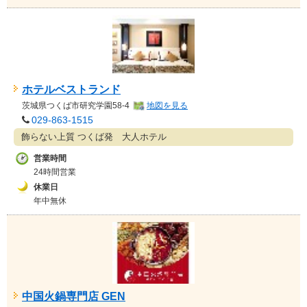
ホテルベストランド
茨城県
つくば市
研究学園58-4
地図を見る
029-863-1515
飾らない上質 つくば発 大人ホテル
営業時間
24時間営業
休業日
年中無休
中国火鍋専門店 GEN