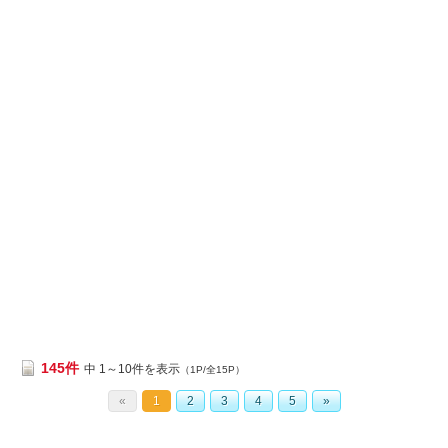
145件
中 1～10件を表示
（1P/全15P）
«
1
2
3
4
5
»