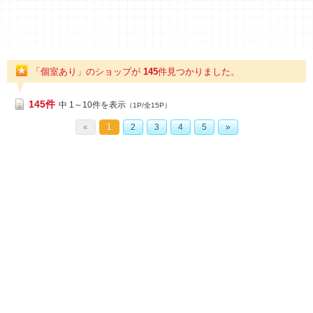
「個室あり」のショップが
145
件
見つかりました。
145件
中 1～10件を表示
（1P/全15P）
«
1
2
3
4
5
»