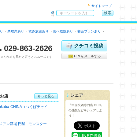
サイトマップ
検索
サ
イ
り
禁煙席あり
飲み放題あり
ト
食べ放題あり
宴会プランあり
カクテル充実
駐車
内
検
クチコミ投稿
029-863-2626
索
URLをメールする
ちゃんねるを見たと言うとスムーズです
シェア
お店
もっと見る
「中国火鍋専門店 GEN」
sukuba-CHINA（つくばチャイ
の感想などをシェアしよ
）
う！
ジアン酒場 門星 - モンスター -