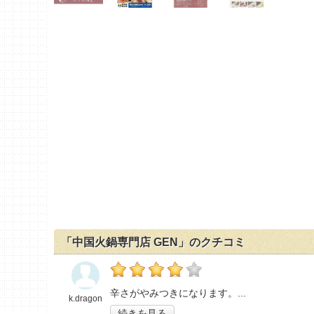
「中国火鍋専門店 GEN」のクチコミ
の「中国火鍋専門店 GEN」おすすめ度：
4
辛さがやみつきになります。
k.dragon
続きを見る