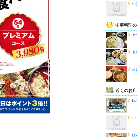
中
中華料理の
ヤ
百
珍
近くのお店
Lu
つ
は