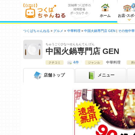
ホーム
お店
・
スポ
つくばちゃんねる
グルメ
中華料理
中国火鍋専門店 GEN
その他中華
ちゅうごくひなべせんもんてん げん
中国火鍋専門店 GEN
4件
中華料理
クチコミ
ジャンル
所
店舗
トップ
メニュー