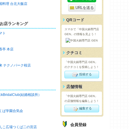
国料理 台北大飯店
URLを送る
QRコード
お店ランキング
スマホで「中国火鍋専門店
マト
GEN」の情報を見よう！
香亭 本店
クチコミ
「中国火鍋専門店 GEN」
来 テクノパーク桜店
のクチコミを投稿しよう！
投稿する
店舗情報
ckBridalClub(結婚相談所）
「中国火鍋専門店 GEN」
の店舗情報を編集しよう！
編集する
くば学園合気会
会員登録
んこ広場つくば二の宮店