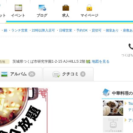
ット
イベント
ブログ
求人
マイページ
鍋
ランチ営業
22時以降入店可
日曜営業
予約OK
貸切可
個室あり
座敷あ
つくば
茨城県
つくば市研究学園1-2-15 AJ-HILLS 2階
地図を見る
在地
アルバム
クチコミ
25
4
中華料理の
T
ナ
ア