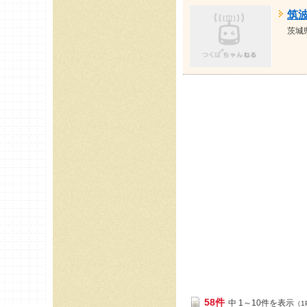
筑
茨城
58件
中 1～10件を表示
（1