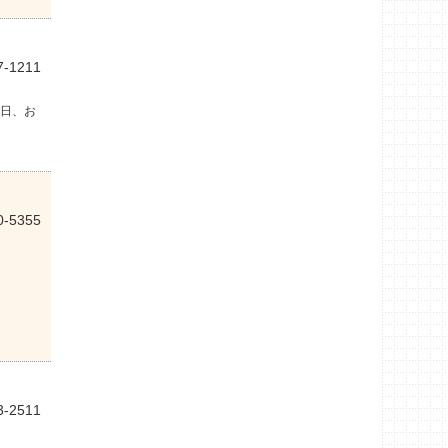
7-1211
日、お
0-5355
3-2511