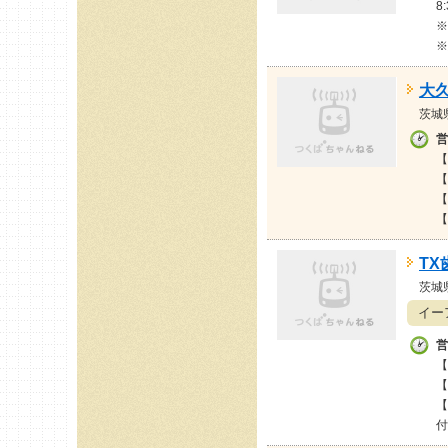
8
※
※
大
茨城
営
【
【
【
【
TX
茨城
イー
営
【
【
【
付