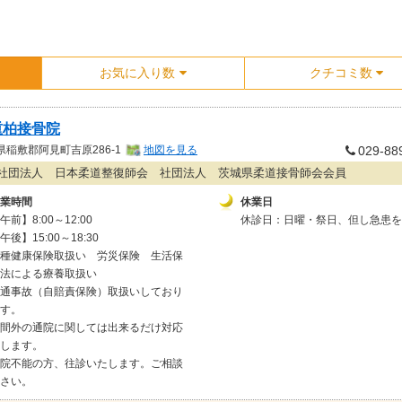
お気に入り数
クチコミ数
重柏接骨院
県
稲敷郡阿見町吉原286-1
地図を見る
029-88
社団法人 日本柔道整復師会 社団法人 茨城県柔道接骨師会会員
業時間
休業日
午前】8:00～12:00
休診日：日曜・祭日、但し急患
午後】15:00～18:30
種健康保険取扱い 労災保険 生活保
法による療養取扱い
通事故（自賠責保険）取扱いしており
ます。
間外の通院に関しては出来るだけ対応
します。
院不能の方、往診いたします。ご相談
さい。