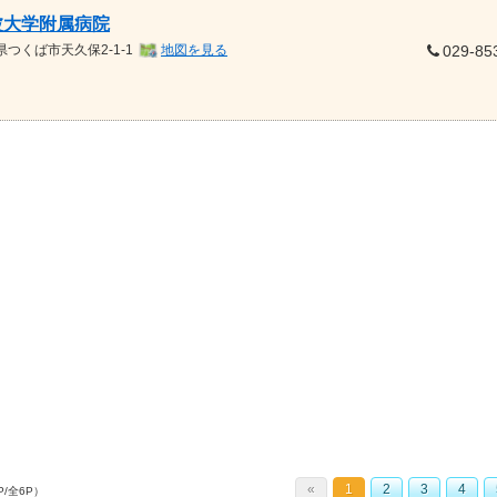
波大学附属病院
県
つくば市天久保2-1-1
地図を見る
029-85
«
1
2
3
4
P/全6P）