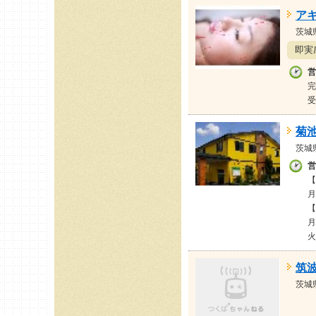
ア
茨城
即実
営
完
受
菊
茨城
営
【
月
【
月
火
筑
茨城