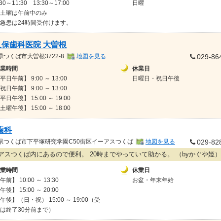
:30～11:30 13:30～17:00
日曜
土曜は午前中のみ
急患は24時間受付けます。
久保歯科医院 大曽根
県
つくば市大曽根3722-8
地図を見る
029-86
業時間
休業日
平日午前】 9:00 ～ 13:00
日曜日・祝日午後
祝日午前】 9:00 ～ 13:00
平日午後】 15:00 ～ 19:00
土曜午後】 15:00 ～ 18:00
歯科
県
つくば市下平塚研究学園C50街区イーアスつくば
地図を見る
029-82
アスつくば内にあるので便利。 20時までやっていて助かる。 （byかぐや姫）
業時間
休業日
午前】 10:00 ～ 13:30
お盆・年末年始
午後】 15:00 ～ 20:00
午後】（日・祝） 15:00 ～ 19:00（受
は終了30分前まで）