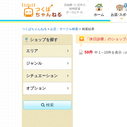
ホーム
お店
・
スポ
つくばちゃんねる
お店・サークル検索
検索結果
「休日診療」のショッ
ショップを探す
エリア
58件
中 1～10件を表示
（1
ジャンル
シチュエーション
オプション
検索