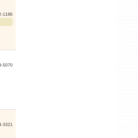
2-1186
9-5070
4-3321