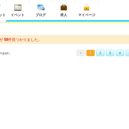
ット
イベント
ブログ
求人
マイページ
プが
58
件
見つかりました。
«
1
2
3
4
P/全6P）