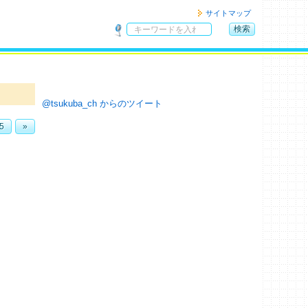
サイトマップ
検索
サ
イ
ト
内
検
@tsukuba_ch からのツイート
索
5
»