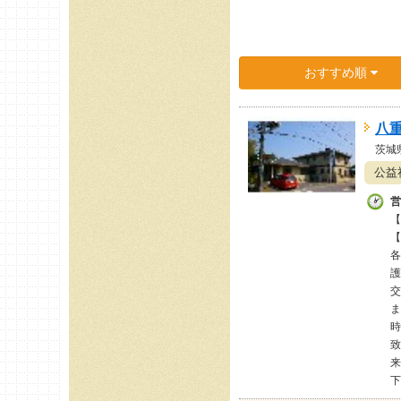
おすすめ順
八
茨城
公益
営
【
【
各
護
交
時
致
来
下