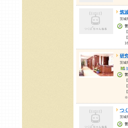
筑
茨城
営
【
【
1
研
茨城
営
【
【
【
※
つ
茨城
営