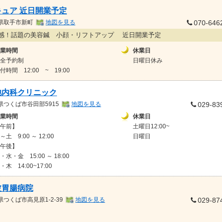
キュア 近日開業予定
県
取手市新町
地図を見る
070-646
感！話題の美容鍼 小顔・リフトアップ 近日開業予定
業時間
休業日
全予約制
日曜日休み
付時間 12:00 ~ 19:00
池内科クリニック
県
つくば市谷田部5915
地図を見る
029-83
業時間
休業日
午前】
土曜日12:00~
～土 9:00 ～ 12:00
日曜日
午後】
・水・金 15:00 ～ 18:00
・木 14:00~17:00
波胃腸病院
県
つくば市高見原1-2-39
地図を見る
029-87