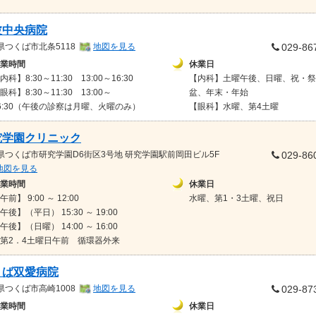
波中央病院
県
つくば市北条5118
地図を見る
029-86
業時間
休業日
内科】8:30～11:30 13:00～16:30
【内科】土曜午後、日曜、祝・祭
眼科】8:30～11:30 13:00～
盆、年末・年始
6:30（午後の診察は月曜、火曜のみ）
【眼科】水曜、第4土曜
究学園クリニック
県
つくば市研究学園D6街区3号地 研究学園駅前岡田ビル5F
029-86
地図を見る
業時間
休業日
午前】 9:00 ～ 12:00
水曜、第1・3土曜、祝日
午後】（平日） 15:30 ～ 19:00
午後】（日曜） 14:00 ～ 16:00
第2．4土曜日午前 循環器外来
くば双愛病院
県
つくば市高崎1008
地図を見る
029-87
業時間
休業日