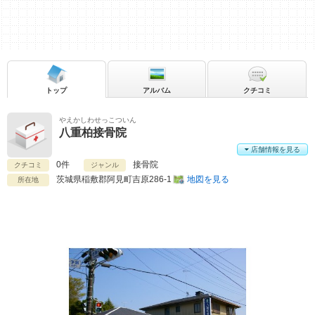
トップ
アルバム
クチコミ
やえかしわせっこついん
八重柏接骨院
店舗情報を見る
0件
接骨院
クチコミ
ジャンル
茨城県
稲敷郡阿見町吉原286-1
地図を見る
所在地