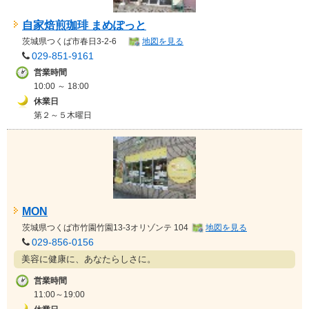
自家焙煎珈琲 まめぽっと
茨城県
つくば市春日3-2-6
地図を見る
029-851-9161
営業時間
10:00 ～ 18:00
休業日
第２～５木曜日
MON
茨城県
つくば市竹園竹園13-3オリゾンテ 104
地図を見る
029-856-0156
美容に健康に、あなたらしさに。
営業時間
11:00～19:00