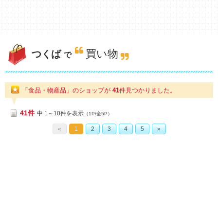
買い物
つくば
で
「食品・物産品」のショップが
41
件
見つかりました。
41件
中 1～10件を表示
（1P/全5P）
«
1
2
3
4
5
»