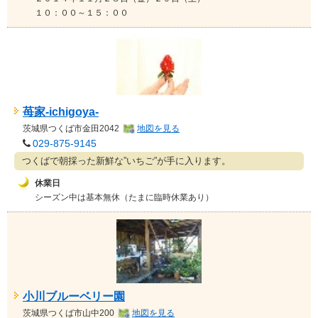
１０：００～１５：００
苺家-ichigoya-
茨城県
つくば市金田2042
地図を見る
029-875-9145
つくばで朝採った新鮮な”いちご”が手に入ります。
休業日
シーズン中は基本無休（たまに臨時休業あり）
小川ブルーベリー園
茨城県
つくば市山中200
地図を見る