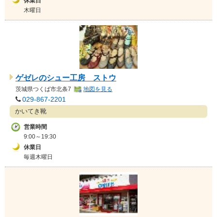
休業日
木曜日
ゲゼレのシュー工房 ストウ
茨城県
つくば市北条7
地図を見る
029-867-2201
かいてき靴
営業時間
9:00～19:30
休業日
毎週木曜日