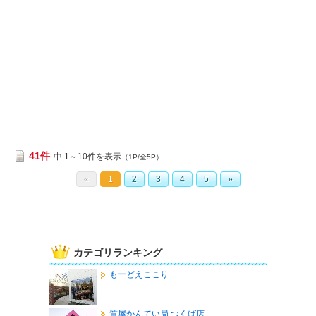
41件
中 1～10件を表示
（1P/全5P）
«
1
2
3
4
5
»
カテゴリランキング
もーどえここり
質屋かんてい局 つくば店