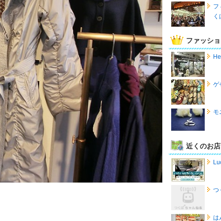
フ
く
ファッショ
H
ゲ
モ
近くのお店
Lu
つ
は