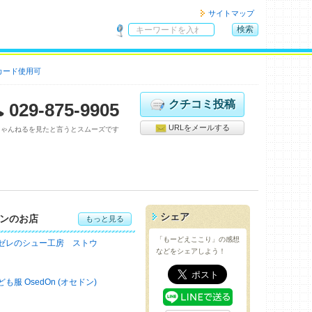
サイトマップ
検索
サ
イ
カード使用可
ト
内
検
クチコミ投稿
029-875-9905
索
URLをメールする
ちゃんねるを見たと言うとスムーズです
シェア
ンのお店
もっと見る
「もーどえここり」の感想
ゼレのシュー工房 ストウ
などをシェアしよう！
ども服 OsedOn (オセドン)