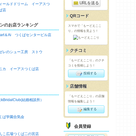
URLを送る
ィールドドリーム イーアスつ
ば店
QRコード
ンのお店ランキング
スマホで「もーどえここ
り」の情報を見よう！
eart＆Ai つくばセンタービル店
クチコミ
ゼレのシュー工房 ストウ
「もーどえここり」のクチ
コミを投稿しよう！
ニカ イーアスつくば店
投稿する
店舗情報
「もーどえここり」の店舗
ckBridalClub(結婚相談所）
情報を編集しよう！
編集する
くば学園合気会
会員登録
んこ広場つくば二の宮店