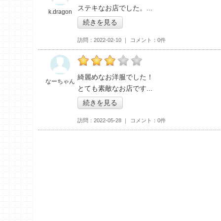
の「もーどえここり」おすすめ度：
4
ステキなお店でした。
k.dragon
続きを見る
訪問
2022-02-10
コメント
0件
の「もーどえここり」おすすめ度：
3
綺麗めなお洋服でした！
なーちゃん
とても素敵なお店です
続きを見る
訪問
2022-05-28
コメント
0件