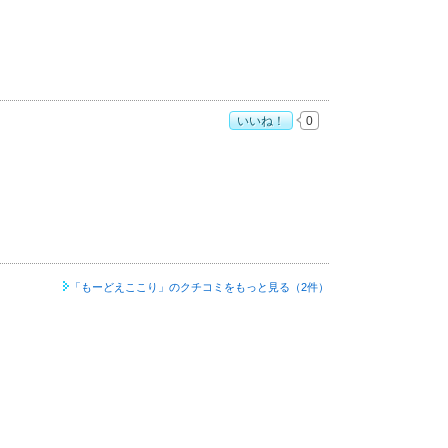
いいね！
0
「もーどえここり」の
クチコミをもっと見る（2件）