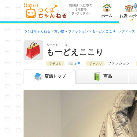
ホーム
お店
・
スポ
つくばちゃんねる
買い物
ファッション
もーどえここり
レディース
もーどえここり
もーどえここり
2件
ファッション
クチコミ
ジャンル
店舗
トップ
商品