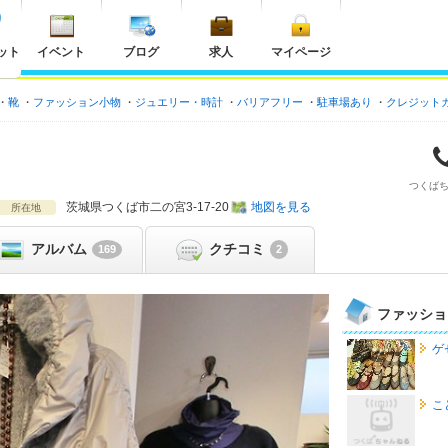
ット
イベント
ブログ
求人
マイページ
靴
ファッション小物
ジュエリー・時計
バリアフリー
駐車場あり
クレジット
つくば
茨城県
つくば市二の宮3-17-20
地図を見る
所在地
アルバム
クチコミ
169
2
ファッショ
ゲ
こ