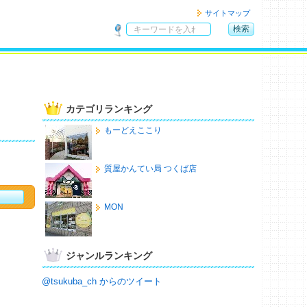
サイトマップ
検索
サ
イ
ト
内
検
カテゴリランキング
索
もーどえここり
質屋かんてい局 つくば店
MON
ジャンルランキング
@tsukuba_ch からのツイート