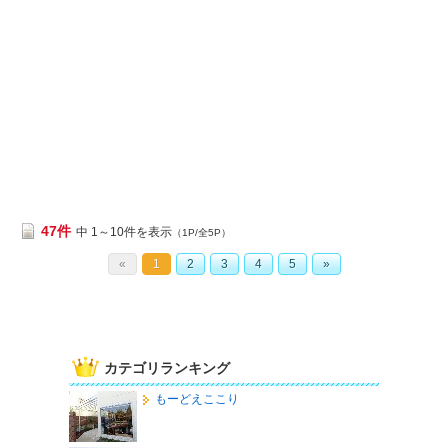
47件
中 1～10件を表示
（1P/全5P）
«
1
2
3
4
5
»
カテゴリランキング
もーどえここり