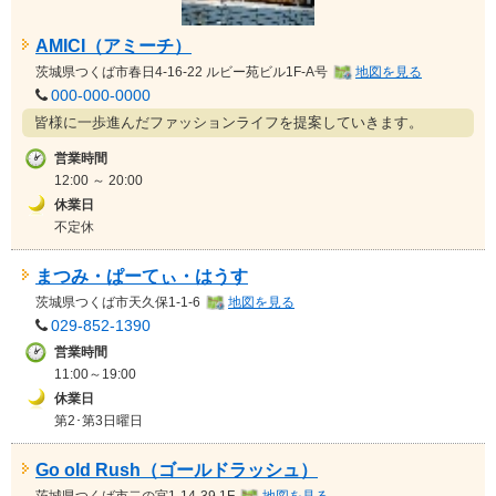
AMICI（アミーチ）
茨城県
つくば市春日4-16-22 ルビー苑ビル1F-A号
地図を見る
000-000-0000
皆様に一歩進んだファッションライフを提案していきます。
営業時間
12:00 ～ 20:00
休業日
不定休
まつみ・ぱーてぃ・はうす
茨城県
つくば市天久保1-1-6
地図を見る
029-852-1390
営業時間
11:00～19:00
休業日
第2･第3日曜日
Go old Rush（ゴールドラッシュ）
茨城県
つくば市二の宮1-14-39 1F
地図を見る