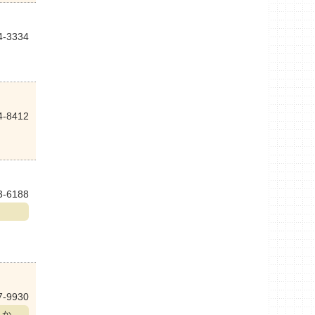
4-3334
4-8412
3-6188
7-9930
んか。