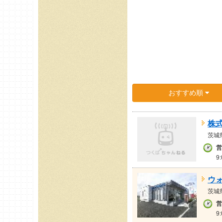
おすすめ順
株
茨城
営
9
ウ
茨城
営
9