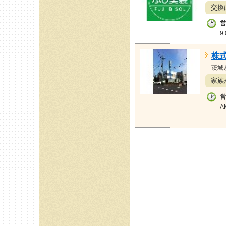
交換
営
9
株
茨城
家族
営
A