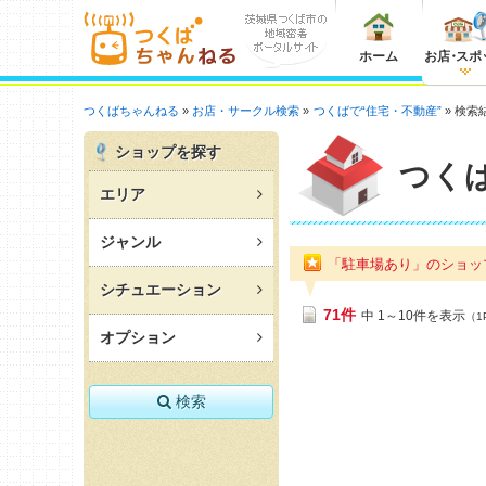
ホーム
お店
・
スポ
つくばちゃんねる
お店・サークル検索
つくばで“住宅・不動産”
検索
ショップを探す
つく
エリア
ジャンル
「駐車場あり」のショ
シチュエーション
71件
中 1～10件を表示
（1
オプション
検索