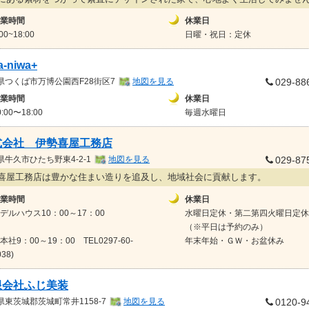
業時間
休業日
:00~18:00
日曜・祝日：定休
a-niwa+
県
つくば市万博公園西F28街区7
地図を見る
029-88
業時間
休業日
0:00〜18:00
毎週水曜日
式会社 伊勢喜屋工務店
県
牛久市ひたち野東4-2-1
地図を見る
029-87
喜屋工務店は豊かな住まい造りを追及し、地域社会に貢献します。
業時間
休業日
デルハウス10：00～17：00
水曜日定休・第二第四火曜日定休
（※平日は予約のみ）
本社9：00～19：00 TEL0297-60-
年末年始・ＧＷ・お盆休み
038)
限会社ふじ美装
県
東茨城郡茨城町常井1158-7
地図を見る
0120-9