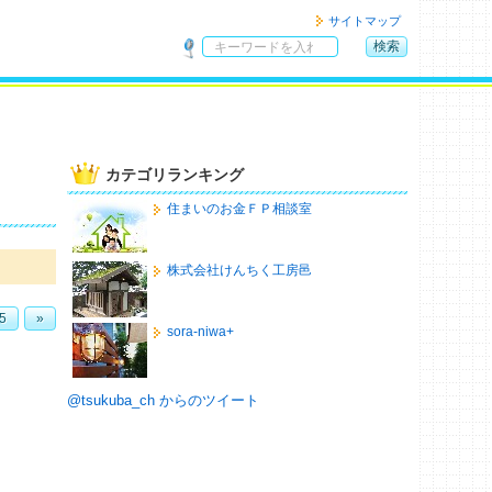
サイトマップ
検索
サ
イ
ト
内
検
カテゴリランキング
索
住まいのお金ＦＰ相談室
株式会社けんちく工房邑
5
»
sora-niwa+
@tsukuba_ch からのツイート