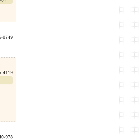
6-8749
5-4119
40-978