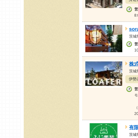
営
8
sor
茨城
営
1
株
茨城
伊勢
営
モ
（
2
有
茨城