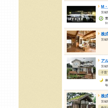
M・
茨城
営
9
株
茨城
ア
茨城
子育
休
毎
株
茨城
身近