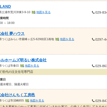
LAND
県
土浦市荒川沖東3-9-10
地図を見る
029-83
業時間
:00 ～ 18:00
式会社 夢ハウス
県
つくばみらい市紫峰ヶ丘5-629街区1画地
地図を見る
0297-4
ルルホームズ明るい株式会社
県
つくば市春日
地図を見る
029-86
て世代の注文住宅専門店
業日
週水曜日、隔週火曜日
式会社けんちく工房邑
県
つくば市沼崎855
地図を見る
029-84
にある素材をつかって素直にデザインされた家で、心地よく生活してみませ