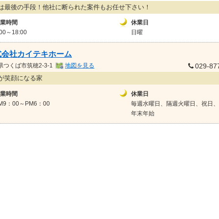
は最後の手段！他社に断られた案件もお任せ下さい！
業時間
休業日
:00～18:00
日曜
式会社カイテキホーム
県
つくば市筑穂2-3-1
地図を見る
029-87
が笑顔になる家
業時間
休業日
M9：00～PM6：00
毎週水曜日、隔週火曜日、祝日、
年末年始