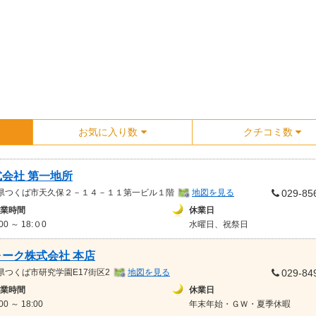
お気に入り数
クチコミ数
式会社 第一地所
県
つくば市
天久保２－１４－１１第一ビル１階
地図を見る
029-85
業時間
休業日
:00 ～ 18:０0
水曜日、祝祭日
ォーク株式会社 本店
県
つくば市研究学園E17街区2
地図を見る
029-84
業時間
休業日
:00 ～ 18:00
年末年始・ＧＷ・夏季休暇