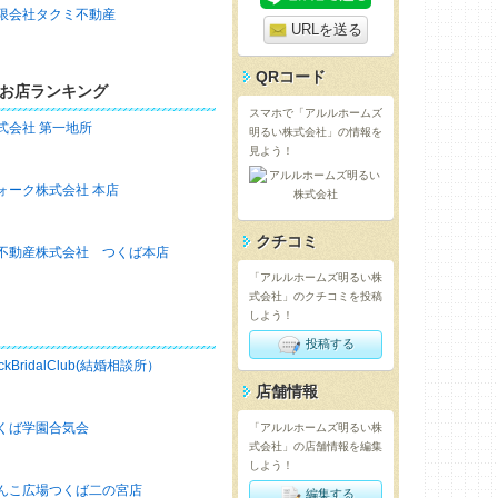
限会社タクミ不動産
URLを送る
QRコード
お店ランキング
スマホで「アルルホームズ
式会社 第一地所
明るい株式会社」の情報を
見よう！
ォーク株式会社 本店
クチコミ
不動産株式会社 つくば本店
「アルルホームズ明るい株
式会社」のクチコミを投稿
しよう！
投稿する
ckBridalClub(結婚相談所）
店舗情報
くば学園合気会
「アルルホームズ明るい株
式会社」の店舗情報を編集
しよう！
んこ広場つくば二の宮店
編集する