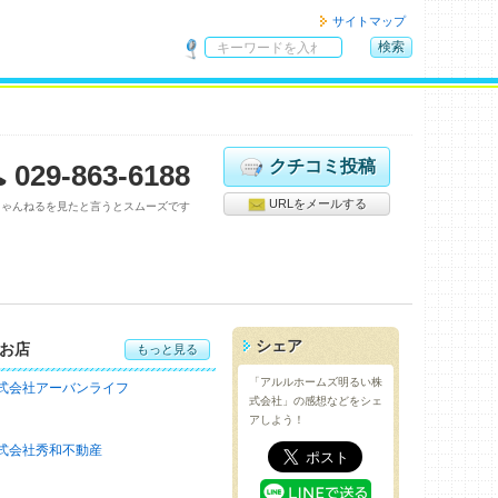
サイトマップ
検索
サ
イ
ト
内
検
クチコミ投稿
029-863-6188
索
URLをメールする
ちゃんねるを見たと言うとスムーズです
シェア
お店
もっと見る
「アルルホームズ明るい株
式会社アーバンライフ
式会社」の感想などをシェ
アしよう！
式会社秀和不動産