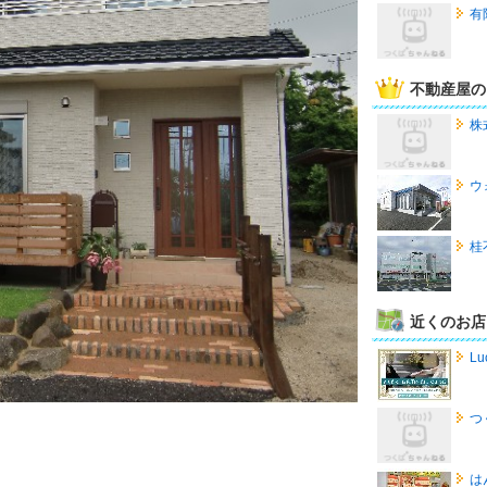
有
不動産屋の
株
ウ
桂
近くのお店
Lu
つ
は