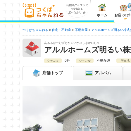
ホーム
お店
・
スポ
つくばちゃんねる
住宅・不動産
不動産屋
アルルホームズ明るい株式
あるるほーむずあかるいかぶしきかいしゃ
アルルホームズ明るい株
0件
不動産屋
クチコミ
ジャンル
所在地
店舗
トップ
アルバム