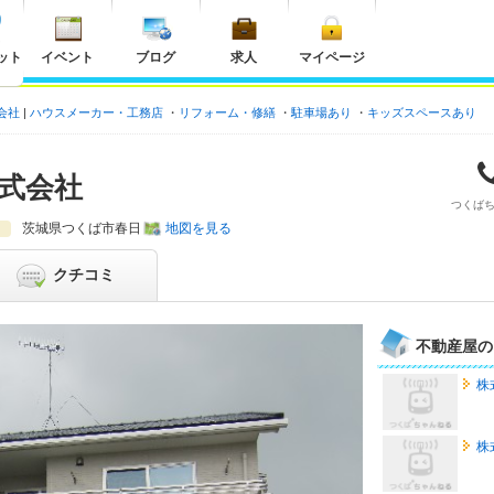
ット
イベント
ブログ
求人
マイページ
会社
ハウスメーカー・工務店
リフォーム・修繕
駐車場あり
キッズスペースあり
式会社
つくば
茨城県
つくば市春日
地図を見る
クチコミ
不動産屋の
株
株