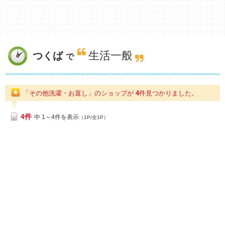
生活一般
つくば
で
「その他洗濯・お直し」のショップが
4
件
見つかりました。
4件
中 1～4件を表示
（1P/全1P）