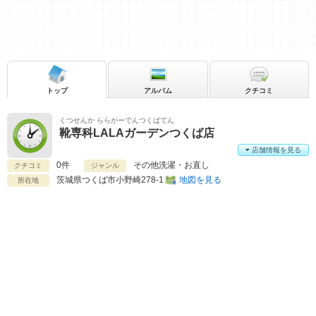
トップ
アルバム
クチコミ
くつせんか ららがーでんつくばてん
靴専科LALAガーデンつくば店
店舗情報を見る
0件
その他洗濯・お直し
クチコミ
ジャンル
茨城県
つくば市小野崎278-1
地図を見る
所在地