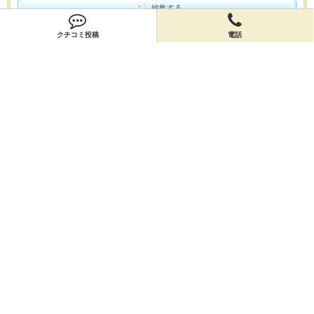
編集する
クチコミ投稿
電話
会員登録
無料会員登録
オーナー申請
オーナー申請
閉店申請
閉店申請
ホームに戻ってお店を探す