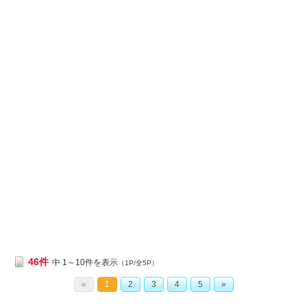
46件
中 1～10件を表示
（1P/全5P）
«
1
2
3
4
5
»