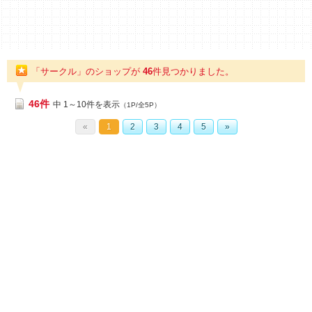
「サークル」のショップが
46
件
見つかりました。
46件
中 1～10件を表示
（1P/全5P）
«
1
2
3
4
5
»