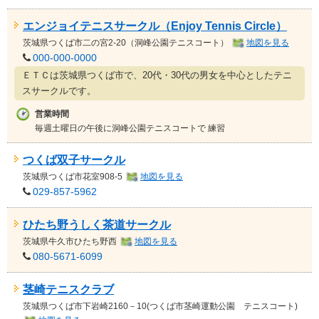
エンジョイテニスサークル（Enjoy Tennis Circle）
茨城県
つくば市二の宮2-20（洞峰公園テニスコート）
地図を見る
000-000-0000
ＥＴＣは茨城県つくば市で、20代・30代の男女を中心としたテニ
スサークルです。
営業時間
毎週土曜日の午後に洞峰公園テニスコートで 練習
つくば双子サークル
茨城県
つくば市花室908-5
地図を見る
029-857-5962
ひたち野うしく茶道サークル
茨城県
牛久市ひたち野西
地図を見る
080-5671-6099
茎崎テニスクラブ
茨城県
つくば市下岩崎2160－10(つくば市茎崎運動公園 テニスコート)