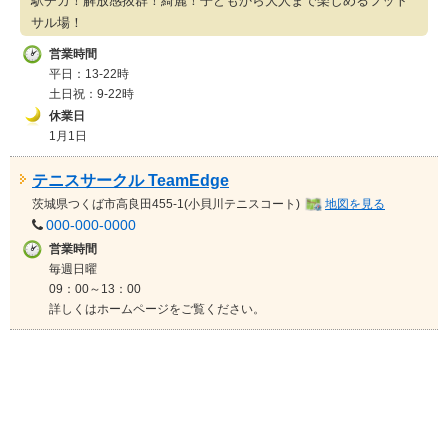
駅チカ！解放感抜群！綺麗！子どもから大人まで楽しめるフット
サル場！
営業時間
平日：13-22時
土日祝：9-22時
休業日
1月1日
テニスサークル TeamEdge
茨城県
つくば市高良田455-1(小貝川テニスコート)
地図を見る
000-000-0000
営業時間
毎週日曜
09：00～13：00
詳しくはホームページをご覧ください。