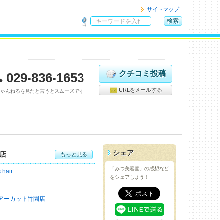
サイトマップ
検索
サ
イ
ト
内
検
クチコミ投稿
029-836-1653
索
URLをメールする
ちゃんねるを見たと言うとスムーズです
シェア
店
もっと見る
「みつ美容室」の感想など
s hair
をシェアしよう！
アーカット竹園店