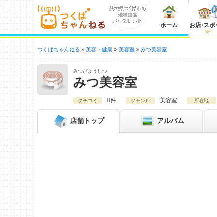
ホーム
お店
・
スポ
つくばちゃんねる
美容・健康
美容室
みつ美容室
みつびようしつ
みつ美容室
0件
美容室
クチコミ
ジャンル
所在地
店舗
トップ
アルバム