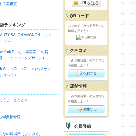
URLを送る
彩子美容室
QRコード
店ランキング
スマホで「みつ美容室」の
情報を見よう！
EAUTY SALON AVIGNON ～ア
ニヨン～
クチコミ
w York Designs美容室 二の宮
店（ニューヨークデザイン）
「みつ美容室」のクチコミ
を投稿しよう！
ir Salon Chou Chou（ヘアサロ
投稿する
 シュシュ）
店舗情報
「みつ美容室」の店舗情報
たくし とんとん
を編集しよう！
編集する
ら鍼灸接骨院
会員登録
んなの居場所（ひふみ杏）