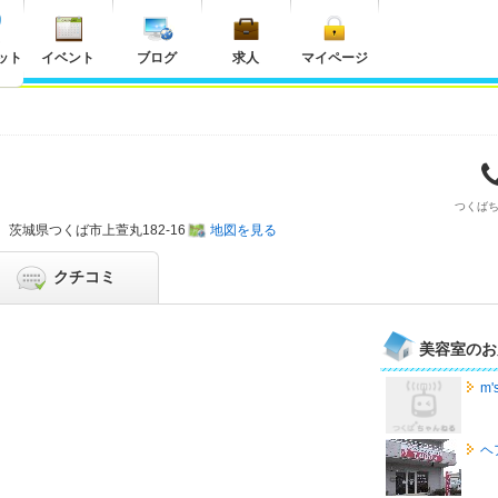
ット
イベント
ブログ
求人
マイページ
つくば
茨城県
つくば市上萱丸182-16
地図を見る
クチコミ
美容室のお
m'
ヘ