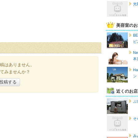
光
美容室のお
B
ビ
Ne
本
稿はありません。
Ha
てみませんか？
ン
投稿する
近くのお店
ぶ
そ
み