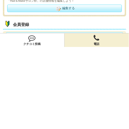
「Hair＆Makeサロン粋」の店舗情報を編集しよう！
編集する
会員登録
無料会員登録
クチコミ投稿
電話
オーナー申請
オーナー申請
閉店申請
閉店申請
ホームに戻ってお店を探す