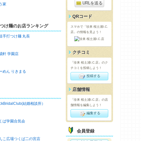
URLを送る
う家
QRコード
つけ麺のお店ランキング
スマホで「珍来 桜土浦I.C.
店」の情報を見よう！
祖手打つけ麺 丸長
クチコミ
成軒 学園店
「珍来 桜土浦I.C.店」のク
チコミを投稿しよう！
ーめん りきまる
投稿する
店舗情報
「珍来 桜土浦I.C.店」の店
ckBridalClub(結婚相談所）
舗情報を編集しよう！
編集する
くば学園合気会
会員登録
んこ広場つくば二の宮店