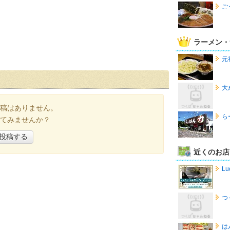
ご
ラーメン・
元
大
稿はありません。
ら
てみませんか？
投稿する
近くのお店
Lu
つ
は