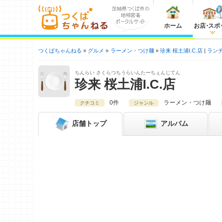
ホーム
お店
・
スポ
つくばちゃんねる
グルメ
ラーメン・つけ麺
珍来 桜土浦I.C.店
ラン
ちんらい さくらつちうらいんたーちぇんじてん
珍来 桜土浦I.C.店
0件
ラーメン・つけ麺
クチコミ
ジャンル
店舗
トップ
アルバム