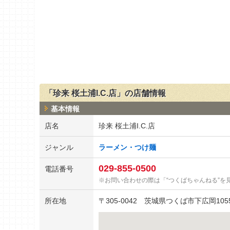
「珍来 桜土浦I.C.店」の店舗情報
基本情報
店名
珍来 桜土浦I.C.店
ジャンル
ラーメン・つけ麺
029-855-0500
電話番号
お問い合わせの際は「“つくばちゃんねる”を
所在地
〒
305-0042
茨城県つくば市下広岡1055-