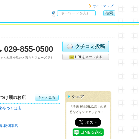
サイトマップ
検索
サ
イ
ト
内
検
クチコミ投稿
029-855-0500
索
URLをメールする
ちゃんねるを見たと言うとスムーズです
シェア
つけ麺のお店
もっと見る
「珍来 桜土浦I.C.店」の感
来亭つくば店
想などをシェアしよう！
魂 花畑本店