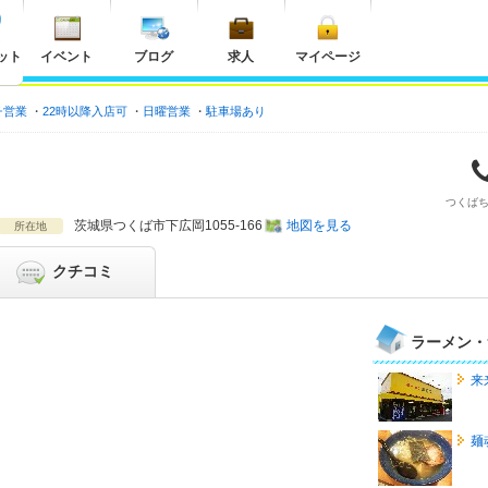
ット
イベント
ブログ
求人
マイページ
チ営業
22時以降入店可
日曜営業
駐車場あり
つくば
茨城県
つくば市下広岡1055-166
地図を見る
所在地
クチコミ
ラーメン・
来
麺