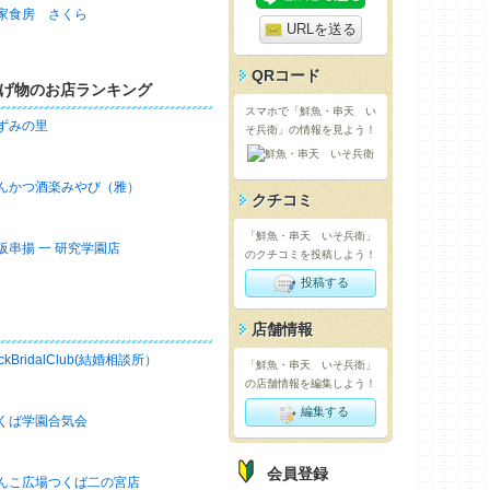
家食房 さくら
URLを送る
QRコード
げ物のお店ランキング
スマホで「鮮魚・串天 い
ずみの里
そ兵衛」の情報を見よう！
んかつ酒楽みやび（雅）
クチコミ
「鮮魚・串天 いそ兵衛」
阪串揚 一 研究学園店
のクチコミを投稿しよう！
投稿する
店舗情報
ckBridalClub(結婚相談所）
「鮮魚・串天 いそ兵衛」
の店舗情報を編集しよう！
編集する
くば学園合気会
会員登録
んこ広場つくば二の宮店