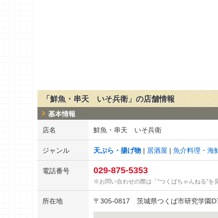
「鮮魚・串天 いそ兵衛」の店舗情報
基本情報
店名
鮮魚・串天 いそ兵衛
ジャンル
天ぷら・揚げ物
居酒屋
魚介料理・海
029-875-5353
電話番号
お問い合わせの際は「“つくばちゃんねる”を
所在地
〒
305-0817
茨城県つくば市研究学園D7