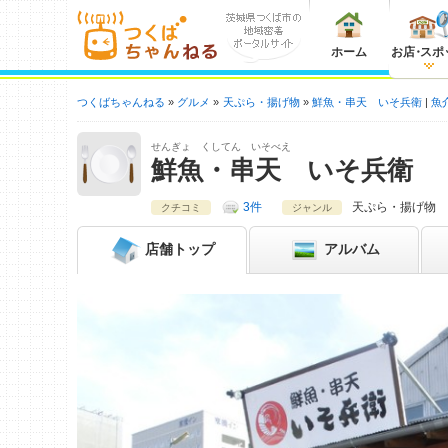
ホーム
お店
・
スポ
つくばちゃんねる
グルメ
天ぷら・揚げ物
鮮魚・串天 いそ兵衛
魚
せんぎょ くしてん いそべえ
鮮魚・串天 いそ兵衛
3件
天ぷら・揚げ物
クチコミ
ジャンル
店舗
トップ
アルバム