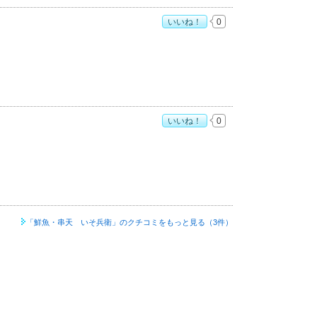
いいね！
0
いいね！
0
「鮮魚・串天 いそ兵衛」の
クチコミをもっと見る（3件）