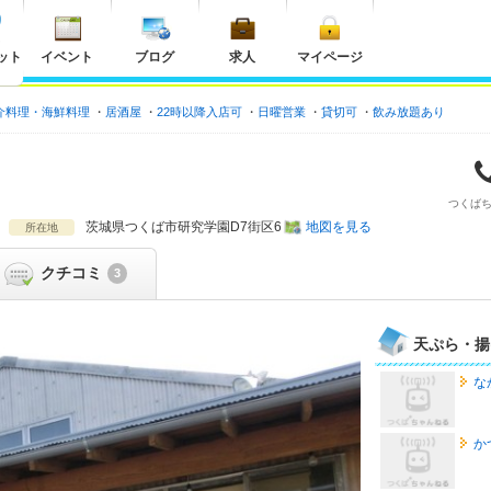
ット
イベント
ブログ
求人
マイページ
介料理・海鮮料理
居酒屋
22時以降入店可
日曜営業
貸切可
飲み放題あり
つくば
茨城県
つくば市研究学園D7街区6
地図を見る
所在地
クチコミ
3
天ぷら・揚
な
か