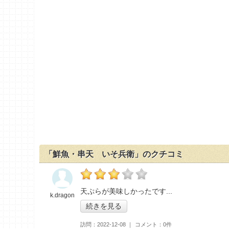
「鮮魚・串天 いそ兵衛」のクチコミ
の「鮮魚・串天 いそ兵衛」おすすめ度：
3
天ぷらが美味しかったです
k.dragon
続きを見る
訪問
2022-12-08
コメント
0件