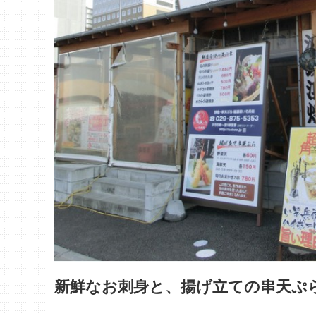
新鮮なお刺身と、揚げ立ての串天ぷ