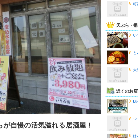
町
天ぷら・揚
い
と
大
近くのお店
Lu
つ
らが自慢の活気溢れる居酒屋！
は