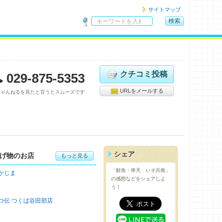
サイトマップ
検索
サ
イ
ト
内
検
クチコミ投稿
029-875-5353
索
URLをメールする
ちゃんねるを見たと言うとスムーズです
シェア
げ物のお店
もっと見る
「鮮魚・串天 いそ兵衛」
かじま
の感想などをシェアしよ
う！
つ伝 つくば谷田部店