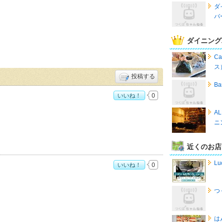
ダ
バ
ダイニング
C
ス
投稿する
B
いいね！
0
A
ニ
近くのお店
Lu
いいね！
0
つ
は