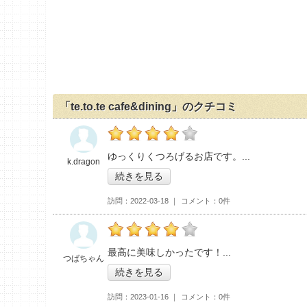
「te.to.te cafe&dining」のクチコミ
の「te.to.te cafe&dining」おすすめ度：
4
ゆっくりくつろげるお店です。
k.dragon
続きを見る
訪問
2022-03-18
コメント
0件
の「te.to.te cafe&dining」おすすめ度：
4
最高に美味しかったです！
つばちゃん
続きを見る
訪問
2023-01-16
コメント
0件