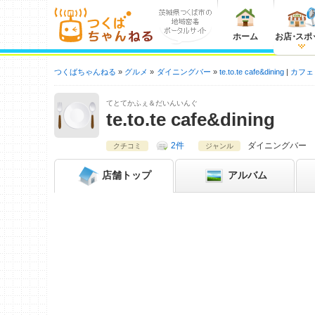
ホーム
お店
・
スポ
つくばちゃんねる
グルメ
ダイニングバー
te.to.te cafe&dining
カフェ
てとてかふぇ＆だいんいんぐ
te.to.te cafe&dining
2件
ダイニングバー
クチコミ
ジャンル
店舗
トップ
アルバム