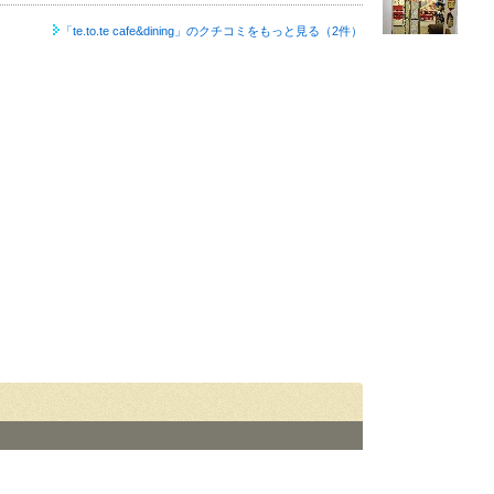
「te.to.te cafe&dining」の
クチコミをもっと見る（2件）