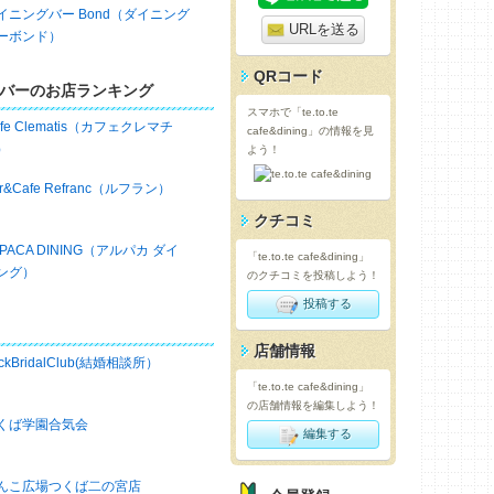
イニングバー Bond（ダイニング
URLを送る
ーボンド）
QRコード
バーのお店ランキング
スマホで「te.to.te
afe Clematis（カフェクレマチ
cafe&dining」の情報を見
）
よう！
ar&Cafe Refranc（ルフラン）
クチコミ
LPACA DINING（アルパカ ダイ
「te.to.te cafe&dining」
ング）
のクチコミを投稿しよう！
投稿する
店舗情報
ckBridalClub(結婚相談所）
「te.to.te cafe&dining」
の店舗情報を編集しよう！
くば学園合気会
編集する
んこ広場つくば二の宮店