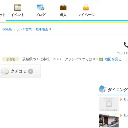
ット
イベント
ブログ
求人
マイページ
・喫茶店
ランチ営業
駐車場あり
つくば
茨城県
つくば市桜 2-1-7 グランパスつくば102
地図を見る
所在地
クチコミ
2
ダイニング
B’
Bet