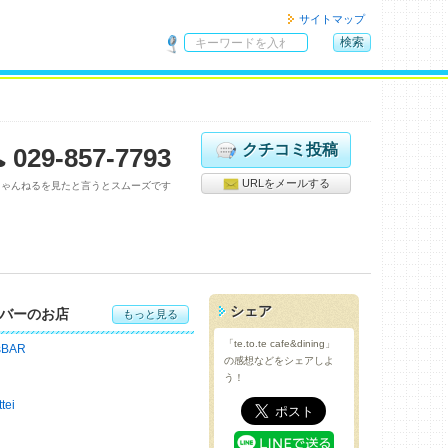
サイトマップ
検索
サ
イ
ト
内
検
クチコミ投稿
029-857-7793
索
URLをメールする
ちゃんねるを見たと言うとスムーズです
シェア
バーのお店
もっと見る
「te.to.te cafe&dining」
sBAR
の感想などをシェアしよ
う！
tei