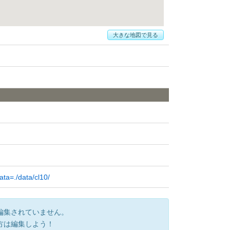
大きな地図で見る
ta=./data/cl10/
編集されていません。
方は編集しよう！