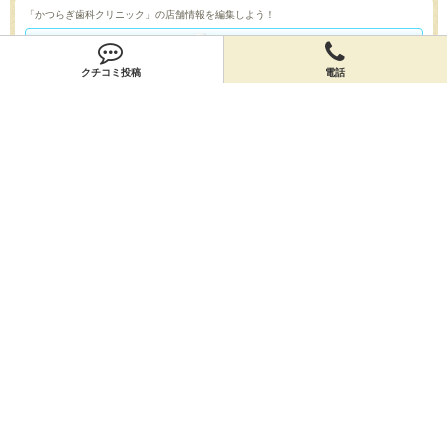
「かつらぎ歯科クリニック」の店舗情報を編集しよう！
編集する
クチコミ投稿
電話
会員登録
無料会員登録
オーナー申請
オーナー申請
閉店申請
閉店申請
ホームに戻ってお店を探す