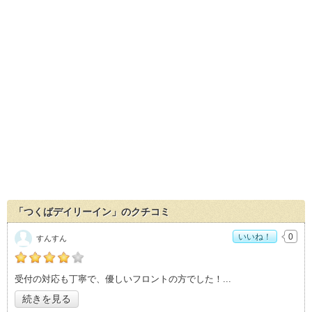
「つくばデイリーイン」のクチコミ
いいね！
0
すんすん
の「つくばデイリーイン」おすすめ度：
4
受付の対応も丁寧で、優しいフロントの方でした！
続きを見る