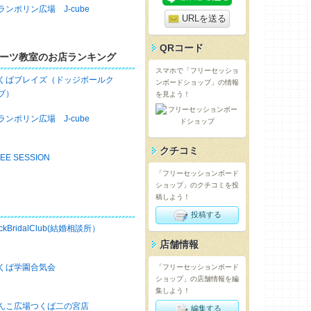
ランポリン広場 J-cube
URLを送る
QRコード
ーツ教室のお店ランキング
スマホで「フリーセッショ
くばブレイズ（ドッジボールク
ンボードショップ」の情報
ブ）
を見よう！
ランポリン広場 J-cube
クチコミ
EE SESSION
「フリーセッションボード
ショップ」のクチコミを投
稿しよう！
投稿する
ckBridalClub(結婚相談所）
店舗情報
くば学園合気会
「フリーセッションボード
ショップ」の店舗情報を編
集しよう！
んこ広場つくば二の宮店
編集する