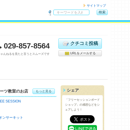
サイトマップ
検索
サ
イ
ト
内
検
クチコミ投稿
029-857-8564
索
URLをメールする
ちゃんねるを見たと言うとスムーズです
シェア
ーツ教室のお店
もっと見る
「フリーセッションボード
EE SESSION
ショップ」の感想などをシ
ェアしよう！
オンサーキット