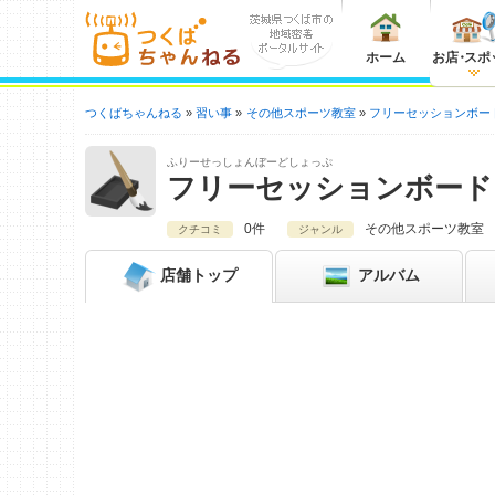
ホーム
お店
・
スポ
つくばちゃんねる
習い事
その他スポーツ教室
フリーセッションボー
ふりーせっしょんぼーどしょっぷ
フリーセッションボード
0件
その他スポーツ教室
クチコミ
ジャンル
店舗
トップ
アルバム