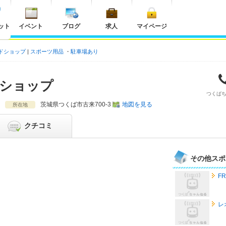
ット
イベント
ブログ
求人
マイページ
ドショップ
スポーツ用品
駐車場あり
ショップ
つくば
茨城県
つくば市古来700-3
地図を見る
所在地
クチコミ
その他スポ
FR
レ