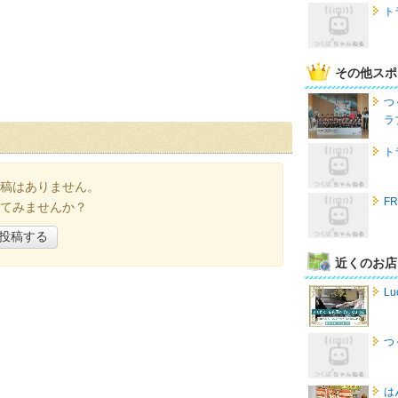
ト
その他スポ
つ
ラ
ト
稿はありません。
FR
てみませんか？
投稿する
近くのお店
Lu
つ
は