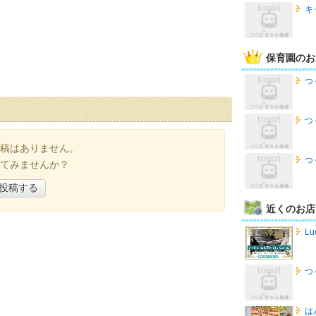
キ
保育園のお
つ
つ
稿はありません。
つ
てみませんか？
投稿する
近くのお店
Lu
つ
は