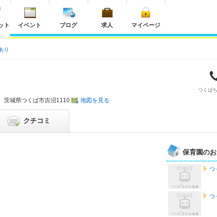
ット
イベント
ブログ
求人
マイページ
あり
つくば
茨城県
つくば市吉沼1110
地図を見る
クチコミ
保育園のお
つ
つ