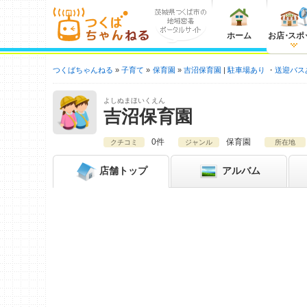
ホーム
お店
・
スポ
つくばちゃんねる
子育て
保育園
吉沼保育園
駐車場あり
送迎バス
よしぬまほいくえん
吉沼保育園
0件
保育園
クチコミ
ジャンル
所在地
店舗
トップ
アルバム