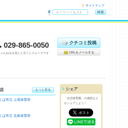
サイトマップ
検索
サ
イ
ト
内
検
クチコミ投稿
029-865-0050
索
URLをメールする
ちゃんねるを見たと言うとスムーズです
シェア
店
もっと見る
「吉沼保育園」の感想など
くば市立 上境保育所
をシェアしよう！
くば市立 北条保育所