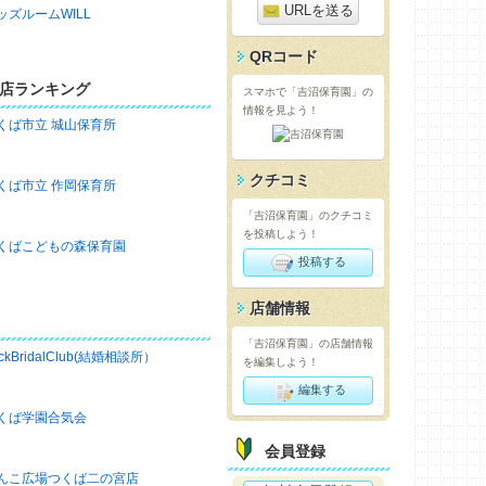
URLを送る
ッズルームWILL
QRコード
店ランキング
スマホで「吉沼保育園」の
情報を見よう！
くば市立 城山保育所
クチコミ
くば市立 作岡保育所
「吉沼保育園」のクチコミ
を投稿しよう！
くばこどもの森保育園
投稿する
店舗情報
「吉沼保育園」の店舗情報
ckBridalClub(結婚相談所）
を編集しよう！
編集する
くば学園合気会
会員登録
んこ広場つくば二の宮店