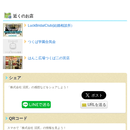
近くのお店
LuckBridalClub(結婚相談所）
つくば学園合気会
はんこ広場つくば二の宮店
シェア
「株式会社 沼尻」の感想などをシェアしよう！
URLを送る
QRコード
スマホで「株式会社 沼尻」の情報を見よう！