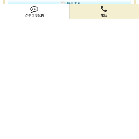
編集する
クチコミ投稿
電話
会員登録
無料会員登録
オーナー申請
オーナー申請
閉店申請
閉店申請
ホームに戻ってお店を探す