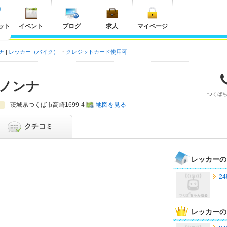
ット
イベント
ブログ
求人
マイページ
ナ
レッカー（バイク）
クレジットカード使用可
ラノンナ
つくば
茨城県
つくば市高崎1699-4
地図を見る
クチコミ
レッカーの
2
レッカーの