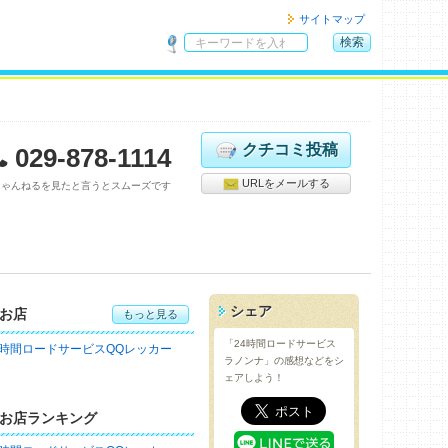
サイトマップ
検索
サ
イ
ト
内
検
クチコミ投稿
029-878-1114
索
URLをメールする
ちゃんねるを見たと言うとスムーズです
シェア
お店
もっと見る
「24時間ロードサービス
4時間ロードサービスQQレッカー
ラノンナ」の感想などをシ
ェアしよう！
お店ランキング