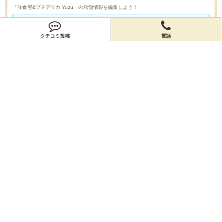
「洋食屋&プチデリカ Yuzu」の店舗情報を編集しよう！
編集する
クチコミ投稿
電話
会員登録
無料会員登録
オーナー申請
オーナー申請
閉店申請
閉店申請
ホームに戻ってお店を探す