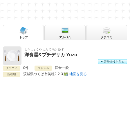
トップ
アルバム
クチコミ
ようしょくや ぷちでりか ゆず
洋食屋&プチデリカ Yuzu
店舗情報を見る
0件
洋食一般
クチコミ
ジャンル
茨城県
つくば市筑穂2-2-3
地図を見る
所在地