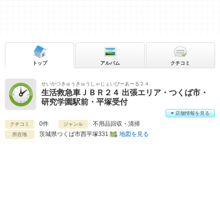
トップ
アルバム
クチコミ
せいかつきゅうきゅうしゃじぇいびーあーる２４
生活救急車ＪＢＲ２４ 出張エリア・つくば市・
研究学園駅前・平塚受付
店舗情報を見る
0件
不用品回収・清掃
クチコミ
ジャンル
茨城県
つくば市西平塚331
地図を見る
所在地