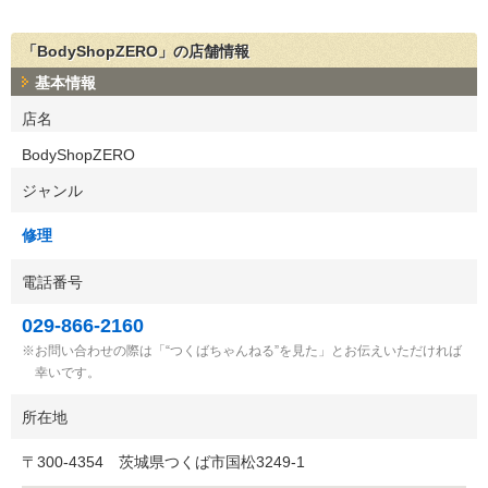
「BodyShopZERO」の店舗情報
基本情報
店名
BodyShopZERO
ジャンル
修理
電話番号
029-866-2160
お問い合わせの際は「“つくばちゃんねる”を見た」とお伝えいただければ
幸いです。
所在地
〒
300-4354
茨城県つくば市国松3249-1