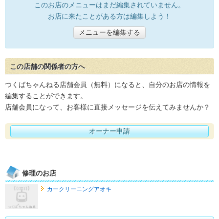
このお店のメニューはまだ編集されていません。
お店に来たことがある方は編集しよう！
メニューを編集する
この店舗の関係者の方へ
つくばちゃんねる店舗会員（無料）になると、自分のお店の情報を
編集することができます。
店舗会員になって、お客様に直接メッセージを伝えてみませんか？
オーナー申請
修理のお店
カークリーニングアオキ