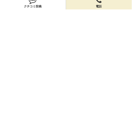
オーナー申請
クチコミ投稿
電話
オーナー申請
閉店申請
閉店申請
ホームに戻ってお店を探す
お店のクーポン
お店のトピックス
お店のクチコミ
お店のアルバム