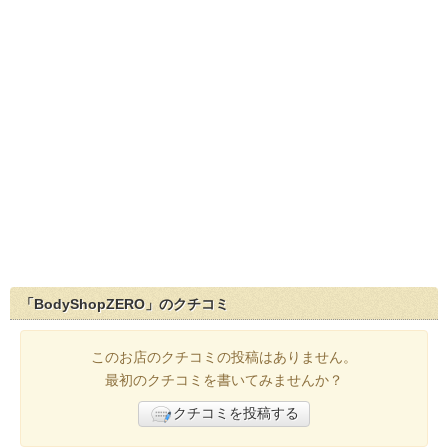
「BodyShopZERO」のクチコミ
このお店のクチコミの投稿はありません。
最初のクチコミを書いてみませんか？
クチコミを投稿する