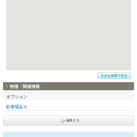
大きな地図で見る
特徴・関連情報
オプション
駐車場あり
編集する