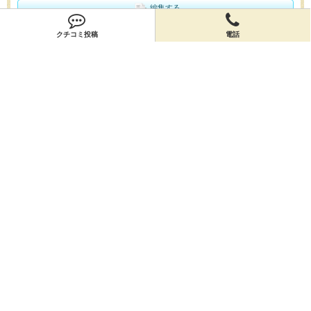
編集する
クチコミ投稿
電話
会員登録
無料会員登録
オーナー申請
オーナー申請
閉店申請
閉店申請
ホームに戻ってお店を探す