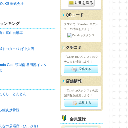
URLを送る
 FOLKS 株式会社
QRコード
ランキング
スマホで「Carshopスタン
ス」の情報を見よう！
有）富山自動車
クチコミ
城トヨタ つくば中央店
「Carshopスタンス」のク
チコミを投稿しよう！
onda Cars 茨城南 谷田部インタ
投稿する
店
店舗情報
「Carshopスタンス」の店
たくし とんとん
舗情報を編集しよう！
編集する
ら鍼灸接骨院
会員登録
んなの居場所（ひふみ杏）