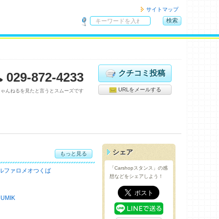
サイトマップ
検索
サ
イ
ト
内
検
クチコミ投稿
029-872-4233
索
URLをメールする
ちゃんねるを見たと言うとスムーズです
シェア
もっと見る
「Carshopスタンス」の感
ルファロメオつくば
想などをシェアしよう！
RUMIK