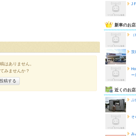
J
新車のお店
（
茨
稿はありません。
H
てみませんか？
ー
投稿する
近くのお店
ぶ
そ
み