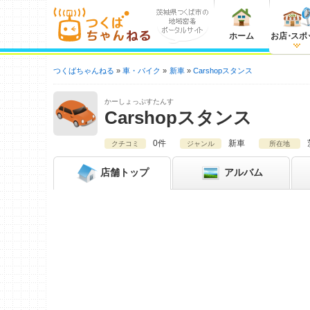
ホーム
お店
・
スポ
つくばちゃんねる
車・バイク
新車
Carshopスタンス
かーしょっぷすたんす
Carshopスタンス
0件
新車
クチコミ
ジャンル
所在地
店舗
トップ
アルバム