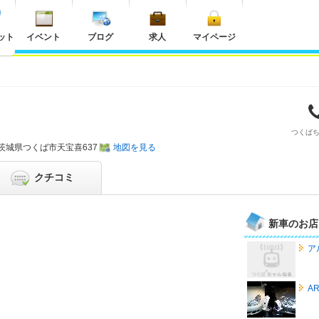
ット
イベント
ブログ
求人
マイページ
つくば
茨城県
つくば市天宝喜637
地図を見る
クチコミ
新車のお店
ア
A