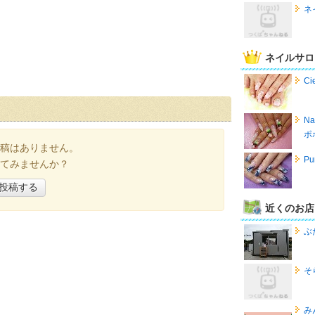
ネ
ネイルサロ
C
N
ポ
稿はありません。
P
てみませんか？
投稿する
近くのお店
ぶ
そ
み