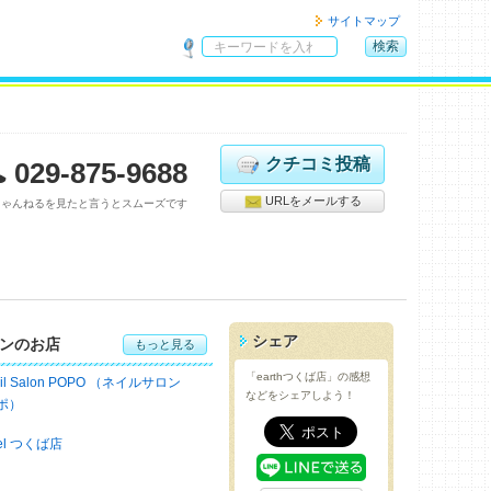
サイトマップ
検索
サ
イ
ト
内
検
クチコミ投稿
029-875-9688
索
URLをメールする
ちゃんねるを見たと言うとスムーズです
シェア
ンのお店
もっと見る
「earthつくば店」の感想
ail Salon POPO （ネイルサロン
などをシェアしよう！
ポ）
iel つくば店