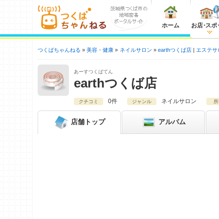
ホーム
お店
・
スポ
つくばちゃんねる
美容・健康
ネイルサロン
earthつくば店
エステサ
あーすつくばてん
earthつくば店
0件
ネイルサロン
クチコミ
ジャンル
所
店舗
トップ
アルバム