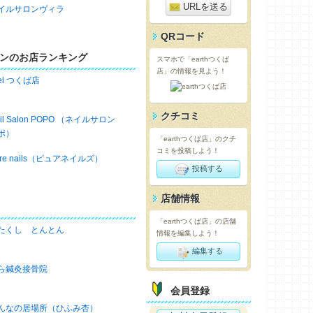
URLを送る
イルサロンヴィラ
QRコード
ンのお店ランキング
スマホで「earthつくば
店」の情報を見よう！
iel つくば店
クチコミ
ail Salon POPO （ネイルサロン
ポ）
「earthつくば店」のクチ
コミを投稿しよう！
ure nails（ピュアネイルズ）
投稿する
店舗情報
「earthつくば店」の店舗
たくし とんとん
情報を編集しよう！
編集する
ら鍼灸接骨院
会員登録
んなの居場所（ひふみ杏）