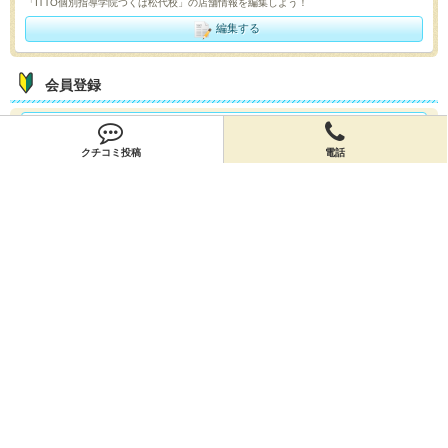
「ITTO個別指導学院つくば松代校」の店舗情報を編集しよう！
編集する
会員登録
無料会員登録
クチコミ投稿
電話
オーナー申請
オーナー申請
閉店申請
閉店申請
ホームに戻ってお店を探す