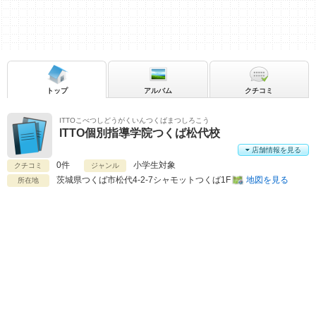
トップ
アルバム
クチコミ
ITTOこべつしどうがくいんつくばまつしろこう
ITTO個別指導学院つくば松代校
店舗情報を見る
0件
小学生対象
クチコミ
ジャンル
茨城県
つくば市松代4-2-7シャモットつくば1F
地図を見る
所在地