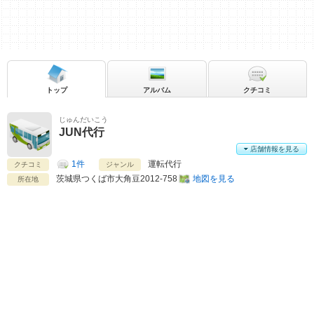
トップ
アルバム
クチコミ
じゅんだいこう
JUN代行
店舗情報を見る
1件
運転代行
クチコミ
ジャンル
茨城県
つくば市大角豆2012-758
地図を見る
所在地