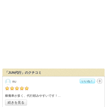
「JUN代行」のクチコミ
いいね！
0
RU
の「JUN代行」おすすめ度：
5
稼働車が多く、代行頼みやすいです！
続きを見る