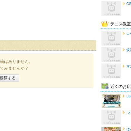
C
テニス教室
コ
筑
稿はありません。
マ
てみませんか？
投稿する
近くのお店
Lu
つ
は