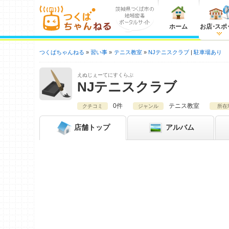
ホーム
お店
・
スポ
つくばちゃんねる
習い事
テニス教室
NJテニスクラブ
駐車場あり
えぬじぇーてにすくらぶ
NJテニスクラブ
0件
テニス教室
クチコミ
ジャンル
所在
店舗
トップ
アルバム