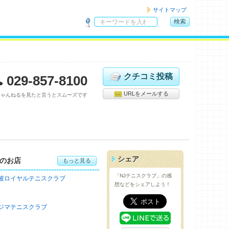
サイトマップ
検索
サ
イ
ト
内
検
クチコミ投稿
029-857-8100
索
URLをメールする
ちゃんねるを見たと言うとスムーズです
シェア
のお店
もっと見る
「NJテニスクラブ」の感
波ロイヤルテニスクラブ
想などをシェアしよう！
ジマテニスクラブ