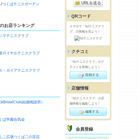
URLを送る
SJつくばテニスガーデン
QRコード
のお店ランキング
スマホで「NJテニスクラ
ブ」の情報を見よう！
ジマテニスクラブ
クチコミ
波ロイヤルテニスクラブ
「NJテニスクラブ」のク
チコミを投稿しよう！
ス・ガイアテニスクラブ
投稿する
店舗情報
「NJテニスクラブ」の店
ckBridalClub(結婚相談所）
舗情報を編集しよう！
編集する
くば学園合気会
会員登録
んこ広場つくば二の宮店