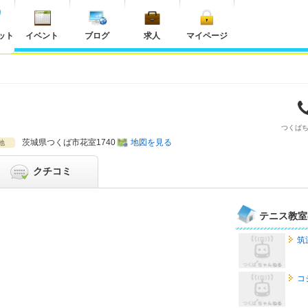
ット
イベント
ブログ
求人
マイページ
つくば
茨城県
つくば市花室1740
地図を見る
地
クチコミ
テニス教室
筑
コ