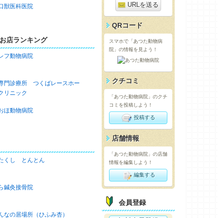
URLを送る
口獣医科医院
QRコード
お店ランキング
スマホで「あつた動物病
院」の情報を見よう！
レフ動物病院
クチコミ
専門診療所 つくばレースホー
クリニック
「あつた動物病院」のクチ
コミを投稿しよう！
おほ動物病院
投稿する
店舗情報
「あつた動物病院」の店舗
たくし とんとん
情報を編集しよう！
編集する
ら鍼灸接骨院
会員登録
んなの居場所（ひふみ杏）