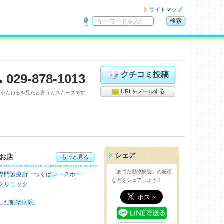
サイトマップ
検索
サ
イ
ト
内
検
クチコミ投稿
029-878-1013
索
URLをメールする
ちゃんねるを見たと言うとスムーズです
シェア
お店
もっと見る
「あつた動物病院」の感想
専門診療所 つくばレースホー
などをシェアしよう！
クリニック
しだ動物病院