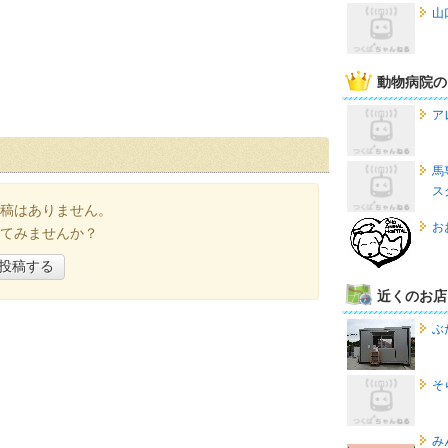
山
動物病院の
ア
馬
ス
稿はありません。
お
てみませんか？
投稿する
近くのお店
ぶ
そ
み