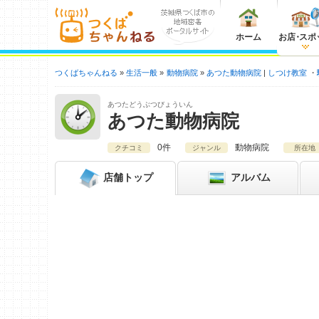
ホーム
お店
・
スポ
つくばちゃんねる
生活一般
動物病院
あつた動物病院
しつけ教室
あつたどうぶつびょういん
あつた動物病院
0件
動物病院
クチコミ
ジャンル
所在地
店舗
トップ
アルバム