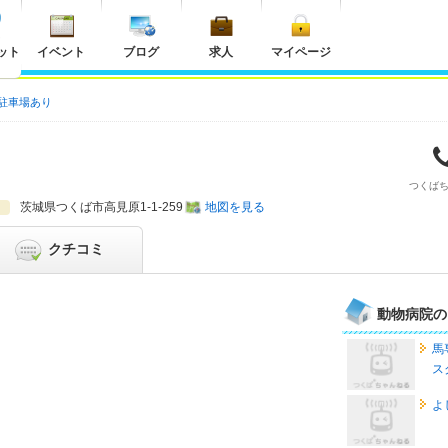
ット
イベント
ブログ
求人
マイページ
駐車場あり
つくば
茨城県
つくば市高見原1-1-259
地図を見る
クチコミ
動物病院の
馬
ス
よ