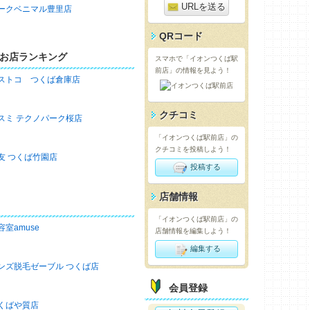
URLを送る
ークベニマル豊里店
QRコード
お店ランキング
スマホで「イオンつくば駅
前店」の情報を見よう！
ストコ つくば倉庫店
クチコミ
スミ テクノパーク桜店
「イオンつくば駅前店」の
クチコミを投稿しよう！
友 つくば竹園店
投稿する
店舗情報
「イオンつくば駅前店」の
容室amuse
店舗情報を編集しよう！
編集する
ンズ脱毛ゼーブル つくば店
会員登録
くばや質店