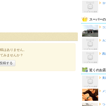
ヨ
スーパーの
コ
カ
稿はありません。
西
てみませんか？
投稿する
近くのお店
美
メ
つ