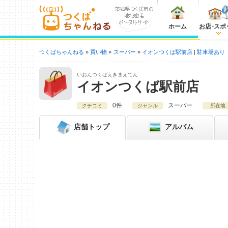
ホーム
お店
・
スポ
つくばちゃんねる
買い物
スーパー
イオンつくば駅前店
駐車場あり
いおんつくばえきまえてん
イオンつくば駅前店
0件
スーパー
クチコミ
ジャンル
所在地
店舗
トップ
アルバム