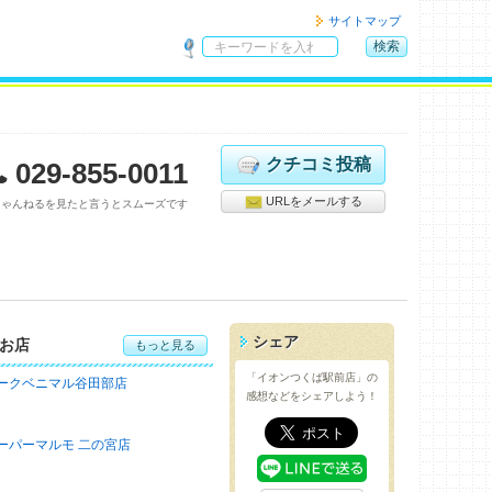
サイトマップ
検索
サ
イ
ト
内
検
クチコミ投稿
029-855-0011
索
URLをメールする
ちゃんねるを見たと言うとスムーズです
シェア
お店
もっと見る
「イオンつくば駅前店」の
ークベニマル谷田部店
感想などをシェアしよう！
ーパーマルモ 二の宮店