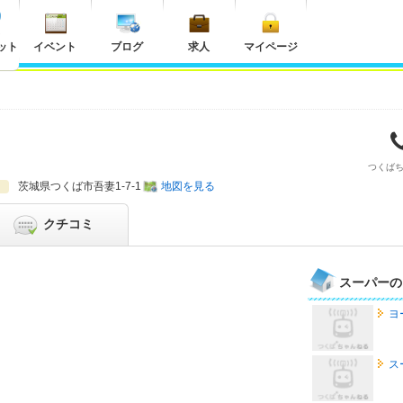
ット
イベント
ブログ
求人
マイページ
つくば
茨城県
つくば市吾妻1-7-1
地図を見る
クチコミ
スーパーの
ヨ
ス