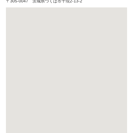
〒
305-0047
茨城県つくば市千現2-13-2