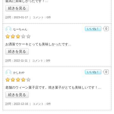
最高に美味しかったです！
続きを見る
訪問
2023-01-17
コメント
0件
いいね！
0
なーちゃん
の「ウィーン菓子 シーゲル」おすすめ度：
3
お洒落でケーキとっても美味しかったです
続きを見る
訪問
2022-11-11
コメント
0件
いいね！
0
かしわや
の「ウィーン菓子 シーゲル」おすすめ度：
4
老舗のウィーン菓子店です。焼き菓子がとても美味しいです！
続きを見る
訪問
2022-12-16
コメント
0件