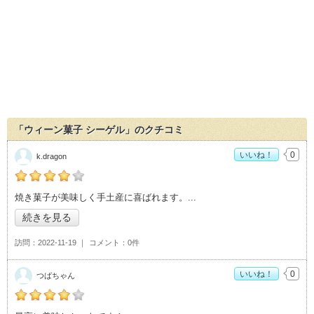
「ウィーン菓子 シーゲル」のクチコミ
いいね！
0
k.dragon
の「ウィーン菓子 シーゲル」おすすめ度：
4
焼き菓子が美味しく手土産に喜ばれます。
続きを見る
訪問
2022-11-19
コメント
0件
いいね！
0
つばちゃん
の「ウィーン菓子 シーゲル」おすすめ度：
4