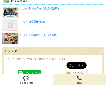
近くのお店
LuckBridalClub(結婚相談所）
つくば学園合気会
はんこ広場つくば二の宮店
シェア
「ウィーン菓子 シーゲル」の感想などをシェアしよう！
URLを送る
クチコミ投稿
電話
QRコード
スマホで「ウィーン菓子 シーゲル」の情報を見よう！