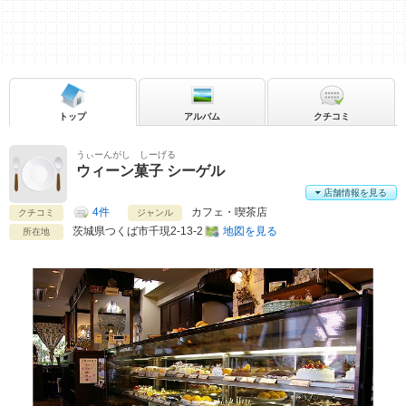
トップ
アルバム
クチコミ
うぃーんがし しーげる
ウィーン菓子 シーゲル
店舗情報を見る
4件
カフェ・喫茶店
クチコミ
ジャンル
茨城県
つくば市千現2-13-2
地図を見る
所在地